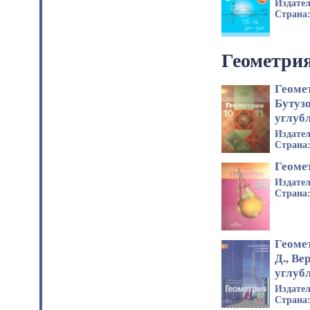
Издате
Страна
Геометри
Геомет
Бутузо
углуб
Издате
Страна
Геоме
Издате
Страна
Геоме
Д., Ве
углуб
Издате
Страна