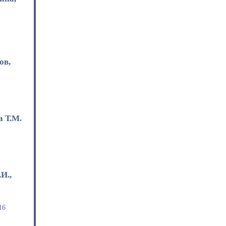
й
ов,
а Т.М.
3
И.,
16