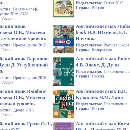
нь
Издательство:
Титул 2015
Страна:
Россия.
льства:
Вентана-граф,
ение 2016-2022
:
Россия.
йский язык
Английский язык studen
сьева О.В., Михеева
book Н.В. Юхнель, Е.Г.
Углубленный уровень
Наумова
льство:
Просвещение 2015
Издательство:
Высшая школа
:
Россия.
Страна:
Белоруссия.
йский язык Баранова
Английский язык Enter
 Дули Д. Углубленный
4 В. Эванс, Д. Дули
нь
Издательство:
Просвещение 
Страна:
Россия.
льство:
Просвещение 2016
:
Россия.
йский язык Rainbow
Английский язык В.П.
сьева О.В., Михеева
Кузовлев, Н.М. Лапа
Базовый уровень
Издательство:
Просвещение
Страна:
Россия.
льство:
Дрофа 2016
:
Россия.
йский язык Гроза О.Л.,
Английский язык Кома
цкая О.Б.
Ю. А., Ларионова И. В.