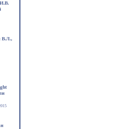
И.В.
й
В.Л.,
й
ght
ли
2015
ан