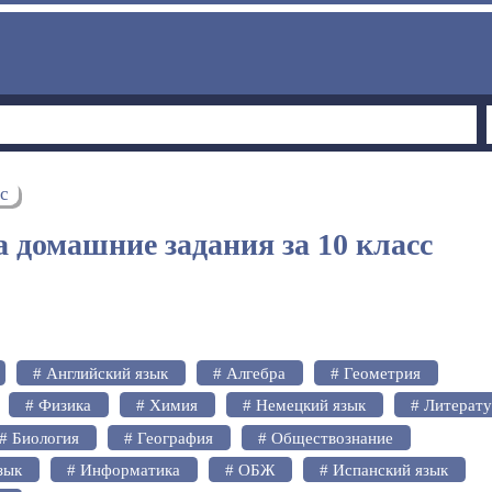
сс
 домашние задания за 10 класс
# Английский язык
# Алгебра
# Геометрия
# Физика
# Химия
# Немецкий язык
# Литерат
# Биология
# География
# Обществознание
зык
# Информатика
# ОБЖ
# Испанский язык