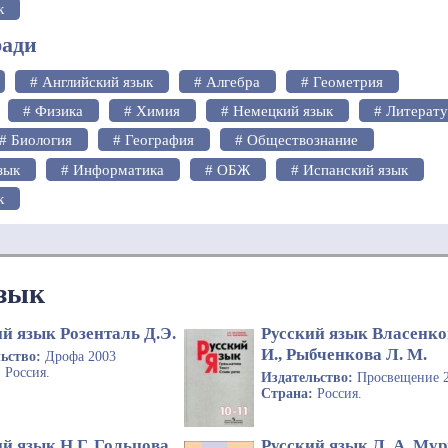
к
ради
# Английский язык
# Алгебра
# Геометрия
# Физика
# Химия
# Немецкий язык
# Литерат
# Биология
# География
# Обществознание
зык
# Информатика
# ОБЖ
# Испанский язык
к
язык
й язык Розенталь Д.Э.
Русский язык Власенко
И., Рыбченкова Л. М.
льство:
Дрофа 2003
:
Россия.
Издательство:
Просвещение 
Страна:
Россия.
й язык Н.Г. Гольцова,
Русский язык Л. А. Мур