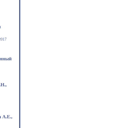
,
и
2017
енный
Н.,
А.Е.,