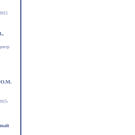
2015
.,
центр
 Ю.М.
2015-
овый