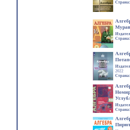
Страна
Алгебр
Мурав
Издате
Страна
Алгеб
Потап
Издате
2022
Страна
Алгебр
Номир
Углуб
Издате
Страна
Алгебр
Пирют