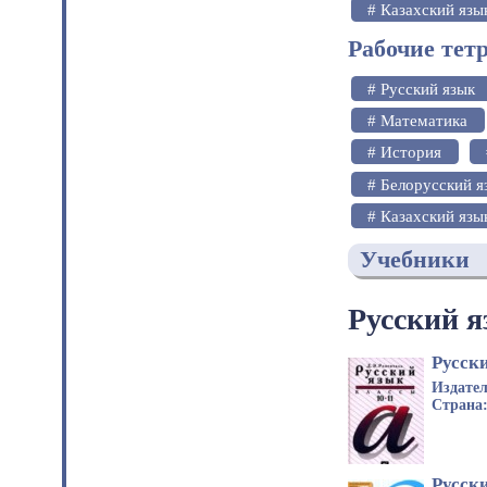
# Казахский язы
Рабочие тет
# Русский язык
# Математика
# История
# Белорусский я
# Казахский язы
Учебники
Русский 
Русски
Издате
Страна
Русски