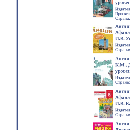
урове
Издате
Просвещ
Страна
Англи
Афана
И.В. 
Издате
Страна
Англи
К.М.,
урове
Издате
Страна
Англи
Афана
И.В. 
Издате
Страна
Англи
Дворе