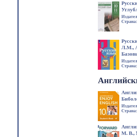
Русски
Углуб
Издате
Страна
Русск
Л.М.,
Базов
Издате
Страна
Английск
Англи
Биболе
Издате
Страна
Англи
М. В.