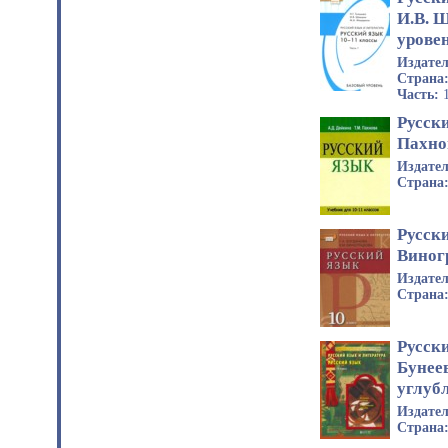
И.В. 
урове
Издате
Страна
Часть:
Русски
Пахно
Издате
Страна
Русски
Виног
Издате
Страна
Русски
Бунеев
углуб
Издате
Страна