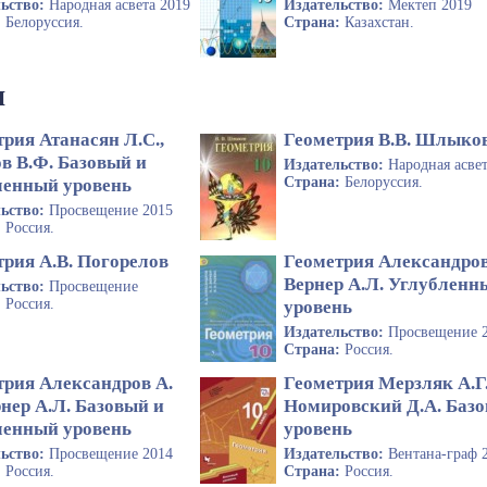
льство:
Народная асвета 2019
Издательство:
Мектеп 2019
:
Белоруссия.
Страна:
Казахстан.
я
рия Атанасян Л.С.,
Геометрия В.В. Шлыко
в В.Ф. Базовый и
Издательство:
Народная асве
Страна:
Белоруссия.
ленный уровень
льство:
Просвещение 2015
:
Россия.
трия А.В. Погорелов
Геометрия Александров
Вернер А.Л. Углубленн
льство:
Просвещение
:
Россия.
уровень
Издательство:
Просвещение 
Страна:
Россия.
трия Александров А.
Геометрия Мерзляк А.Г.
рнер А.Л. Базовый и
Номировский Д.А. Баз
ленный уровень
уровень
льство:
Просвещение 2014
Издательство:
Вентана-граф 
:
Россия.
Страна:
Россия.