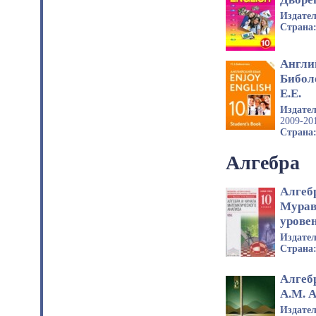
Издате
Страна
Англи
Бибол
Е.Е.
Издате
2009-20
Страна
Алгебра
Алгебр
Мурав
урове
Издате
Страна
Алгеб
А.М. 
Издате