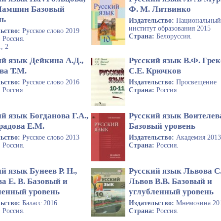
Шамшин Базовый
Ф. М. Литвинко
нь
Издательство:
Национальны
институт образования 2015
льство:
Русское слово 2019
Страна:
Белоруссия.
:
Россия.
1, 2
й язык Дейкина А.Д.,
Русский язык В.Ф. Грек
ва Т.М.
С.Е. Крючков
льство:
Русское слово 2016
Издательство:
Просвещение
:
Россия.
Страна:
Россия.
й язык Богданова Г.А.,
Русский язык Воителев
радова Е.М.
Базовый уровень
льство:
Русское слово 2013
Издательство:
Академия 201
:
Россия.
Страна:
Россия.
й язык Бунеев Р. Н.,
Русский язык Львова С.
а Е. В. Базовый и
Львов В.В. Базовый и
ленный уровень
углубленный уровень
льство:
Баласс 2016
Издательство:
Мнемозина 20
:
Россия.
Страна:
Россия.