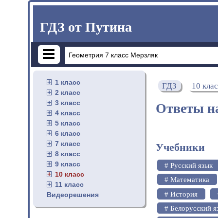
ГДЗ от Путина
1 класс
ГДЗ
10 кла
2 класс
3 класс
Ответы на
4 класс
5 класс
6 класс
7 класс
Учебники
8 класс
9 класс
# Русский язык
10 класс
# Математика
11 класс
# История
Видеорешения
# Белорусский я