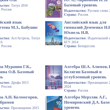
Базовый уровень
льство:
Титул 2016
:
Россия.
Издательство:
Русское слово 
Страна:
Россия.
йский язык
Английский язык для
етова М.З., Бабушис
гимназий Демченко Н.В
Юхнель Н.В.
льства:
Аст/Астрель, Титул
Издательство:
Издательский 
16
БГУ 2014
:
Россия.
Страна:
Белоруссия.
а Муравин Г.К.,
Алгебра Ш.А. Алимов,
ина О.В. Базовый
Колягин Базовый и
нь
углубленный уровень
льство:
Дрофа 2013
Издательство:
Просвещение 
:
Россия.
2024
Страна:
Россия.
ра А.Н. Колмогоров,
Алгебра Мерзляк А.Г.,
Абрамов
Номировский Д.А. Баз
уровень
льство:
Просвещение 2015