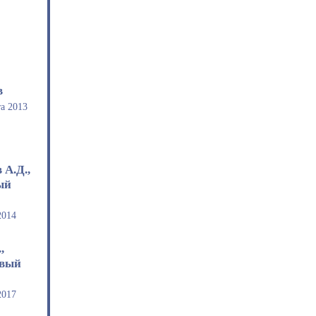
в
та 2013
 А.Д.,
ый
2014
,
овый
2017