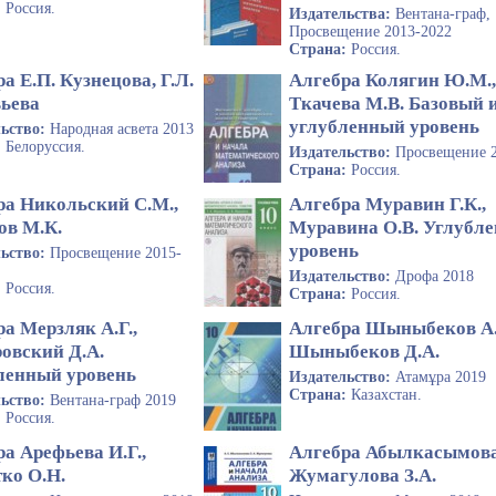
:
Россия.
Издательства:
Вентана-граф,
Просвещение 2013-2022
Страна:
Россия.
а Е.П. Кузнецова, Г.Л.
Алгебра Колягин Ю.М.
ьева
Ткачева М.В. Базовый 
углубленный уровень
льство:
Народная асвета 2013
:
Белоруссия.
Издательство:
Просвещение 
Страна:
Россия.
ра Никольский С.М.,
Алгебра Муравин Г.К.,
ов М.К.
Муравина О.В. Углубл
уровень
льство:
Просвещение 2015-
Издательство:
Дрофа 2018
:
Россия.
Страна:
Россия.
а Мерзляк А.Г.,
Алгебра Шыныбеков А.
овский Д.А.
Шыныбеков Д.А.
ленный уровень
Издательство:
Атамұра 2019
Страна:
Казахстан.
льство:
Вентана-граф 2019
:
Россия.
а Арефьева И.Г.,
Алгебра Абылкасымова 
ко О.Н.
Жумагулова З.А.