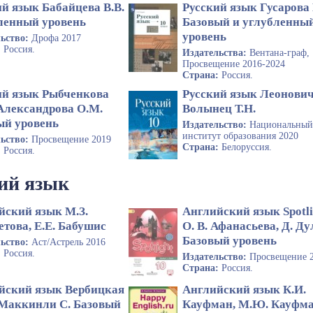
й язык Бабайцева В.В.
Русский язык Гусарова 
ленный уровень
Базовый и углубленны
уровень
льство:
Дрофа 2017
:
Россия.
Издательства:
Вентана-граф,
Просвещение 2016-2024
Страна:
Россия.
ий язык Рыбченкова
Русский язык Леонович 
 Александрова О.М.
Волынец Т.Н.
ый уровень
Издательство:
Национальны
институт образования 2020
льство:
Просвещение 2019
Страна:
Белоруссия.
:
Россия.
ий язык
йский язык М.З.
Английский язык Spotli
това, Е.Е. Бабушис
О. В. Афанасьева, Д. Ду
Базовый уровень
льство:
Аст/Астрель 2016
:
Россия.
Издательство:
Просвещение 
Страна:
Россия.
йский язык Вербицкая
Английский язык К.И.
, Маккинли С. Базовый
Кауфман, М.Ю. Кауфм