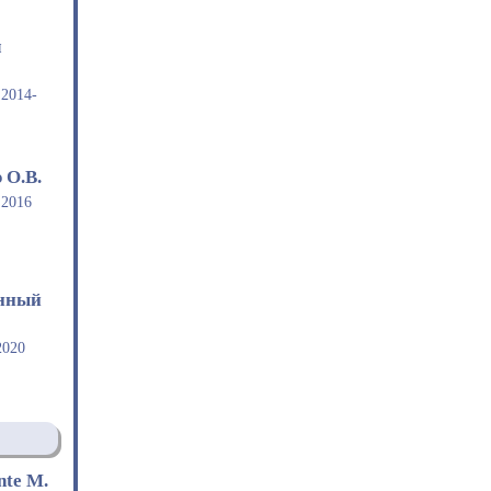
ч
2014-
 О.В.
 2016
енный
2020
nte М.