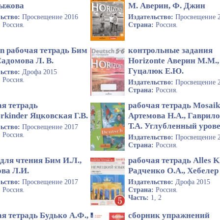
Рыжова
М. Аверин, Ф. Джин
льство:
Просвещение 2016
Издательство:
Просвещение 
:
Россия.
Страна:
Россия.
n рабочая тетрадь Бим
контрольные задания
Садомова Л. В.
Horizonte Аверин М.М.,
Гуцалюк Е.Ю.
льство:
Дрофа 2015
:
Россия.
Издательство:
Просвещение 
Страна:
Россия.
ая тетрадь
рабочая тетрадь Mosai
rkinder Яцковская Г.В.
Артемова Н.А., Гаврил
Т.А. Углубленный уров
льство:
Просвещение 2017
:
Россия.
Издательство:
Просвещение 
Страна:
Россия.
для чтения Бим И.Л.,
рабочая тетрадь Alles K
ва Л.И.
Радченко О.А., Хебелер 
льство:
Просвещение 2017
Издательство:
Дрофа 2015
:
Россия.
Страна:
Россия.
Часть:
1, 2
я тетрадь Будько А.Ф.,
сборник упражнений