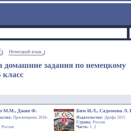
Немецкий язык
а домашние задания по немецкому
5 класс
н М.М., Джин Ф.
Бим И.Л., Садомова Л. 
льство:
Просвещение 2016-
Издательство:
Дрофа 2015
Страна:
Россия.
:
Россия.
Часть:
1, 2