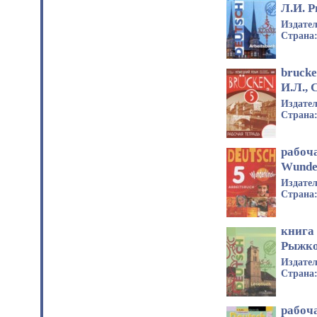
Л.И. 
Издате
Страна
brucke
И.Л., 
Издате
Страна
рабоч
Wunde
Издате
Страна
книга 
Рыжко
Издате
Страна
рабоча