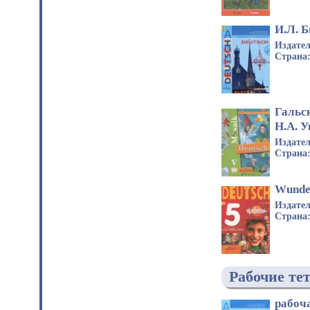
И.Л. 
Издате
Страна
Гальск
Н.А. 
Издате
Страна
Wunde
Издате
Страна
Рабочие те
рабоча