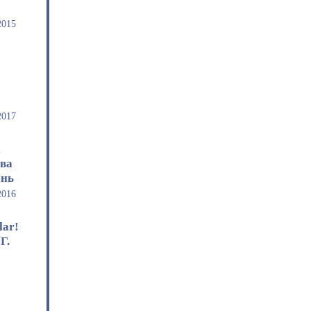
2015
2017
k
ова
ень
2016
lar!
Г.