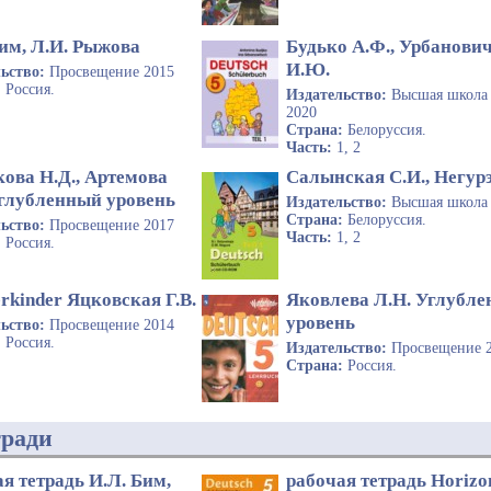
Бим, Л.И. Рыжова
Будько А.Ф., Урбанови
И.Ю.
льство:
Просвещение 2015
:
Россия.
Издательство:
Высшая школа 
2020
Страна:
Белоруссия.
Часть:
1, 2
ова Н.Д., Артемова
Салынская С.И., Негурэ
Углубленный уровень
Издательство:
Высшая школа
Страна:
Белоруссия.
льство:
Просвещение 2017
Часть:
1, 2
:
Россия.
rkinder Яцковская Г.В.
Яковлева Л.Н. Углубл
уровень
льство:
Просвещение 2014
:
Россия.
Издательство:
Просвещение 
Страна:
Россия.
тради
я тетрадь И.Л. Бим,
рабочая тетрадь Horizo