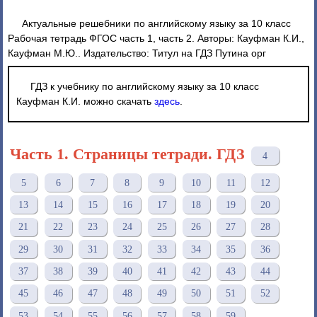
Актуальные решебники по английскому языку за 10 класс
Рабочая тетрадь ФГОС часть 1, часть 2. Авторы: Кауфман К.И.,
Кауфман М.Ю.. Издательство: Титул на ГДЗ Путина орг
ГДЗ к учебнику по английскому языку за 10 класс
Кауфман К.И. можно скачать
здесь
.
Часть 1. Страницы тетради. ГДЗ
4
5
6
7
8
9
10
11
12
13
14
15
16
17
18
19
20
21
22
23
24
25
26
27
28
29
30
31
32
33
34
35
36
37
38
39
40
41
42
43
44
45
46
47
48
49
50
51
52
53
54
55
56
57
58
59