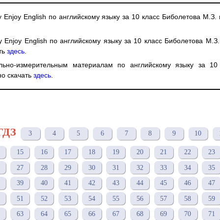
у Enjoy English по английскому языку за 10 класс Биболетова М.З.
у Enjoy English по английскому языку за 10 класс Биболетова М.З.
ть
здесь
.
льно-измерительным материалам по английскому языку за 10
но скачать
здесь
.
ГДЗ
3
4
5
6
7
8
9
10
15
16
17
18
19
20
21
22
23
27
28
29
30
31
32
33
34
35
39
40
41
42
43
44
45
46
47
51
52
53
54
55
56
57
58
59
63
64
65
66
67
68
69
70
71