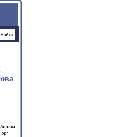
я
това
 Авторы:
 орг