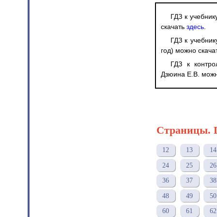
ГДЗ к учебник
скачать
здесь
.
ГДЗ к учебник
год) можно скача
ГДЗ к контро
Дзюина Е.В. мож
Страницы. 
12
13
14
24
25
26
36
37
38
48
49
50
60
61
62