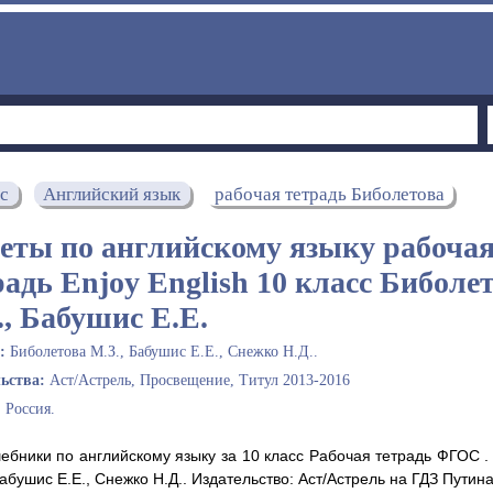
сс
Английский язык
рабочая тетрадь Биболетова
еты по английскому языку рабоча
радь Enjoy English 10 класс Биболе
., Бабушис Е.Е.
ы:
Биболетова М.З., Бабушис Е.Е., Снежко Н.Д..
льства:
Аст/Астрель, Просвещение, Титул 2013-2016
:
Россия.
ебники по английскому языку за 10 класс Рабочая тетрадь ФГОС .
абушис Е.Е., Снежко Н.Д.. Издательство: Аст/Астрель на ГДЗ Путина