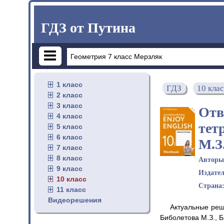
ГДЗ от Путина
1 класс
ГДЗ
10 кла
2 класс
3 класс
Отв
4 класс
тет
5 класс
6 класс
М.З
7 класс
8 класс
Автор
9 класс
Издате
10 класс
Страна
11 класс
Видеорешения
Актуальные реш
Биболетова М.З., Б