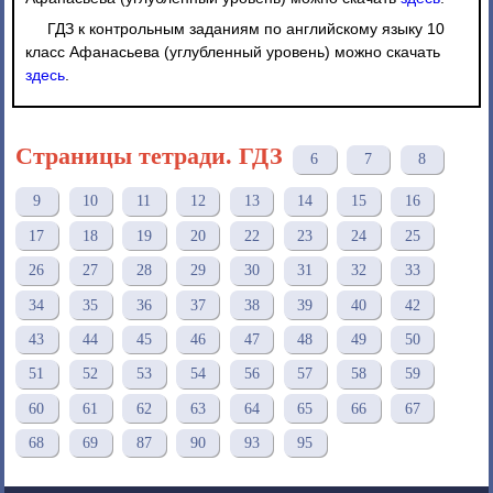
ГДЗ к контрольным заданиям по английскому языку 10
класс Афанасьева (углубленный уровень) можно скачать
здесь
.
Страницы тетради. ГДЗ
6
7
8
9
10
11
12
13
14
15
16
17
18
19
20
22
23
24
25
26
27
28
29
30
31
32
33
34
35
36
37
38
39
40
42
43
44
45
46
47
48
49
50
51
52
53
54
56
57
58
59
60
61
62
63
64
65
66
67
68
69
87
90
93
95