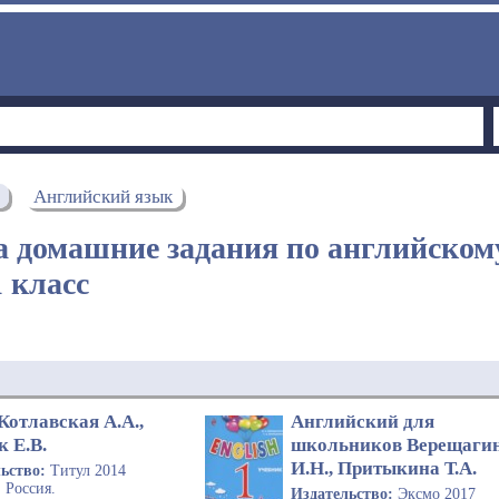
Английский язык
а домашние задания по английском
1 класс
 Котлавская А.А.,
Английский для
 Е.В.
школьников Верещаги
И.Н., Притыкина Т.А.
льство:
Титул 2014
:
Россия.
Издательство:
Эксмо 2017