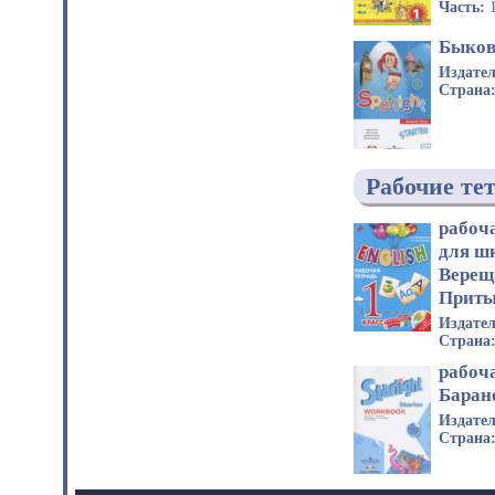
Часть:
Быкова
Издате
Страна
Рабочие те
рабоч
для ш
Верещ
Приты
Издате
Страна
рабоча
Барано
Издате
Страна