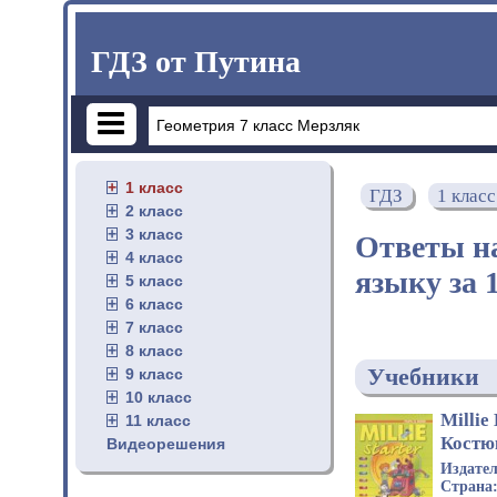
ГДЗ от Путина
1 класс
ГДЗ
1 класс
2 класс
3 класс
Ответы н
4 класс
языку за 
5 класс
6 класс
7 класс
8 класс
Учебники
9 класс
10 класс
Millie
11 класс
Костюк
Видеорешения
Издате
Страна