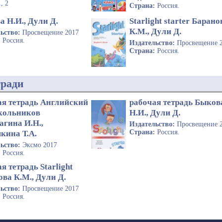
1, 2
Страна:
Россия.
 Н.И., Дули Д.
Starlight starter Барано
К.М., Дули Д.
льство:
Просвещение 2017
:
Россия.
Издательство:
Просвещение 
Страна:
Россия.
тради
ая тетрадь Английский
рабочая тетрадь Быков
кольников
Н.И., Дули Д.
агина И.Н.,
Издательство:
Просвещение 
Страна:
Россия.
кина Т.А.
льство:
Эксмо 2017
:
Россия.
я тетрадь Starlight
ва К.М., Дули Д.
льство:
Просвещение 2017
:
Россия.