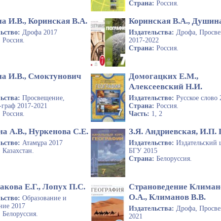
Страна:
Россия.
 И.В., Коринская В.А.
Коринская В.А., Душина
льство:
Дрофа 2017
Издательства:
Дрофа, Просв
:
Россия.
2017-2022
Страна:
Россия.
а И.В., Смоктунович
Домогацких Е.М.,
Алексеевский Н.И.
льства:
Просвещение,
Издательство:
Русское слово 
-граф 2017-2021
Страна:
Россия.
:
Россия.
Часть:
1, 2
а А.В., Нуркенова С.Е.
З.Я. Андриевская, И.П.
льство:
Атамұра 2017
Издательство:
Издательский 
:
Казахстан.
БГУ 2015
Страна:
Белоруссия.
кова Е.Г., Лопух П.С.
Страноведение Климан
О.А., Климанов В.В.
льство:
Образование и
ние 2017
Издательства:
Дрофа, Просв
:
Белоруссия.
2021