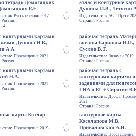
ая тетрадь Домогацких
атлас и контурные кар
Домогацких Е.Е.
Душина И.В., Летягин А
льство:
Русское слово 2017
Издательство:
АСТ-Пресс 20
:
Россия.
Страна:
Россия.
1, 2
 с контурными картами
рабочая тетрадь Матер
аниями Душина И.В.,
океаны Баринова И.И.,
н А.А.
Суслов В. Г.
льство:
Просвещение 2021
Издательство:
Экзамен 2019
:
Россия.
Страна:
Россия.
 с контурными картами
рабочая тетрадь с
кий Н.А.
контурными картами и
заданиями для подгото
льство:
Просвещение 2021
:
Россия.
ГИА и ЕГЭ Сиротин В.
Издательства:
Дрофа, Просв
2021
Страна:
Россия.
рные карты Котляр
контурные карты
Косолапова М.В.,
Приваловский А.Н.
льство:
Просвещение 2019-
Издательства:
Просвещение,