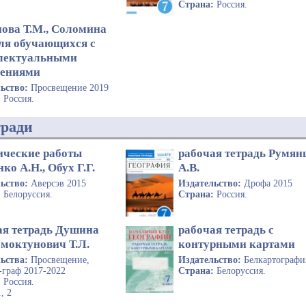
Страна:
Россия.
ова Т.М., Соломина
Для обучающихся с
лектуальными
ениями
льство:
Просвещение 2019
:
Россия.
тради
ические работы
рабочая тетрадь Румян
ко А.Н., Обух Г.Г.
А.В.
льство:
Аверсэв 2015
Издательство:
Дрофа 2015
:
Белоруссия.
Страна:
Россия.
ая тетрадь Душина
рабочая тетрадь с
Смоктунович Т.Л.
контурными картами
льства:
Просвещение,
Издательство:
Белкартографи
-граф 2017-2022
Страна:
Белоруссия.
:
Россия.
1, 2