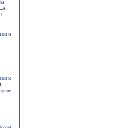
ты
.А.
21
ики и
вки к
И.
ещение
 Дрофа