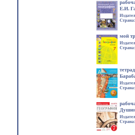
рабоча
Е.И. Г
Издате
Страна
мой т
Издате
Страна
тетра
Бараба
Издате
Страна
рабоча
Души
Издате
Страна