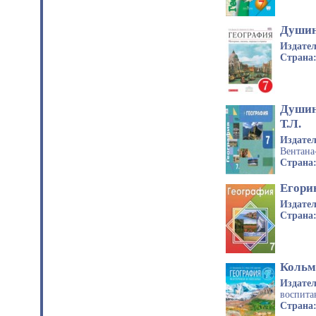
Душина
Издате
Страна
Душин
Т.Л.
Издате
Вентана
Страна
Егорин
Издате
Страна
Кольма
Издате
воспита
Страна