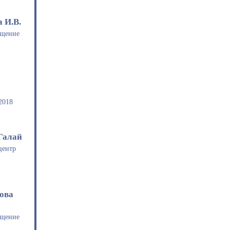
 И.В.
ещение
2018
 Галай
центр
ова
ещение