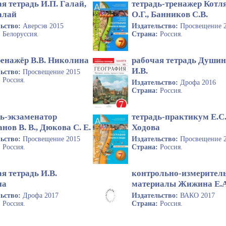
я тетрадь И.П. Галай,
тетрадь-тренажер Котл
алай
О.Г., Банников С.В.
льство:
Аверсэв 2015
Издательство:
Просвещение 
:
Белоруссия.
Страна:
Россия.
ренажёр В.В. Николина
рабочая тетрадь Души
И.В.
льство:
Просвещение 2015
:
Россия.
Издательство:
Дрофа 2016
Страна:
Россия.
дь-экзаменатор
тетрадь-практикум Е.С
нов В. В., Дюкова С. Е.
Ходова
льство:
Просвещение 2015
Издательство:
Просвещение 
:
Россия.
Страна:
Россия.
я тетрадь И.В.
контрольно-измерител
на
материалы Жижина Е.А
льство:
Дрофа 2017
Издательство:
ВАКО 2017
:
Россия.
Страна:
Россия.