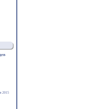
цев
я 2015