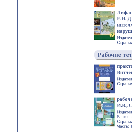
Лифан
Е.Н. 
интел
наруш
Издате
Страна
Рабочие те
практ
Витчен
Издате
Страна
рабоч
И.В., 
Издате
Вентана
Страна
Часть: