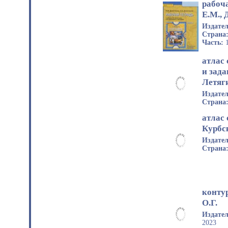
рабоч
Е.М., 
Издате
Страна
Часть:
атлас
и зад
Летяги
Издате
Страна
атлас
Курбс
Издате
Страна
конту
О.Г.
Издате
2023