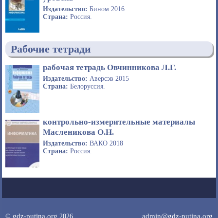
Издательство:
Бином 2016
Страна:
Россия.
Рабочие тетради
рабочая тетрадь Овчинникова Л.Г.
Издательство:
Аверсэв 2015
Страна:
Белоруссия.
контрольно-измерительные материалы
Масленикова О.Н.
Издательство:
ВАКО 2018
Страна:
Россия.
gdz-putina.org
admin@gdz-putina.org
©
2026