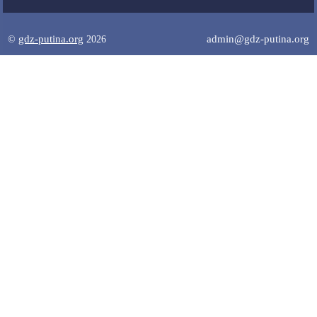
gdz-putina.org
admin@gdz-putina.org
©
2026