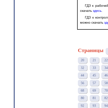
ГДЗ к рабочей
скачать
здесь
.
ГДЗ к контро
можно скачать
зд
Страницы
20
21
22
32
33
34
44
45
46
56
57
58
68
69
70
80
81
82
92
93
94