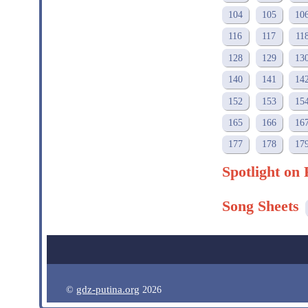
104
105
10
116
117
11
128
129
13
140
141
14
152
153
15
165
166
16
177
178
17
Spotlight on 
Song Sheets
gdz-putina.org
©
2026