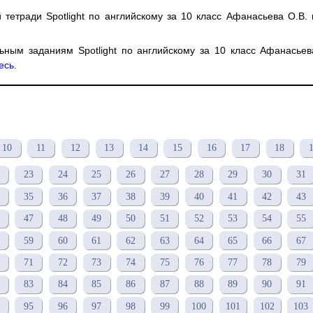
 тетради Spotlight по английскому за 10 класс Афанасьева О.В.
льным заданиям Spotlight по английскому за 10 класс Афанасьев
есь
.
10
11
12
13
14
15
16
17
18
23
24
25
26
27
28
29
30
31
35
36
37
38
39
40
41
42
43
47
48
49
50
51
52
53
54
55
59
60
61
62
63
64
65
66
67
71
72
73
74
75
76
77
78
79
83
84
85
86
87
88
89
90
91
95
96
97
98
99
100
101
102
103