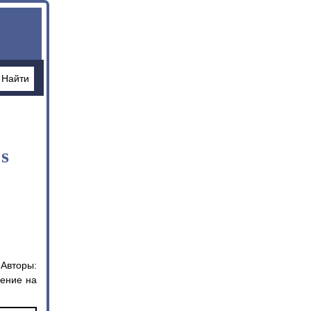
s
 Авторы:
щение на