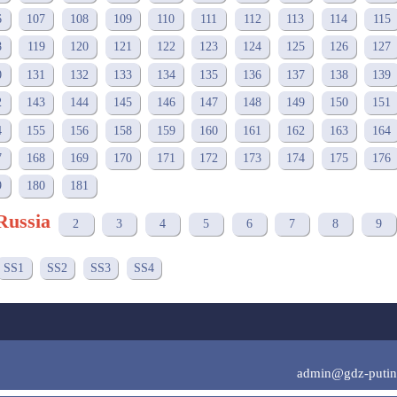
6
107
108
109
110
111
112
113
114
115
8
119
120
121
122
123
124
125
126
127
0
131
132
133
134
135
136
137
138
139
2
143
144
145
146
147
148
149
150
151
4
155
156
158
159
160
161
162
163
164
7
168
169
170
171
172
173
174
175
176
9
180
181
Russia
2
3
4
5
6
7
8
9
SS1
SS2
SS3
SS4
admin@gdz-putin