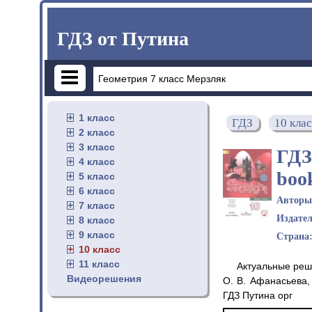
ГДЗ от Путина
1 класс
ГДЗ
10 кла
2 класс
3 класс
ГДЗ
4 класс
boo
5 класс
6 класс
Автор
7 класс
Издате
8 класс
9 класс
Страна
10 класс
11 класс
Актуальные реш
Видеорешения
О. В. Афанасьева,
ГДЗ Путина орг