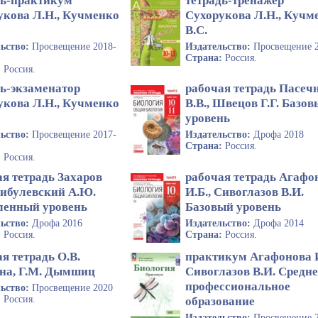
дь-практикум
тетрадь-тренажер
укова Л.Н., Кучменко
Сухорукова Л.Н., Кучм
В.С.
льство:
Просвещение 2018-
Издательство:
Просвещение 
Страна:
Россия.
:
Россия.
дь-экзаменатор
рабочая тетрадь Пасеч
укова Л.Н., Кучменко
В.В., Швецов Г.Г. Базо
уровень
льство:
Просвещение 2017-
Издательство:
Дрофа 2018
Страна:
Россия.
:
Россия.
я тетрадь Захаров
рабочая тетрадь Агафо
Цибулевский А.Ю.
И.Б., Сивоглазов В.И.
ленный уровень
Базовый уровень
льство:
Дрофа 2016
Издательство:
Дрофа 2014
:
Россия.
Страна:
Россия.
я тетрадь О.В.
практикум Агафонова И
на, Г.М. Дымшиц
Сивоглазов В.И. Средне
профессиональное
льство:
Просвещение 2020
:
Россия.
образование
Издательство:
Просвещение 