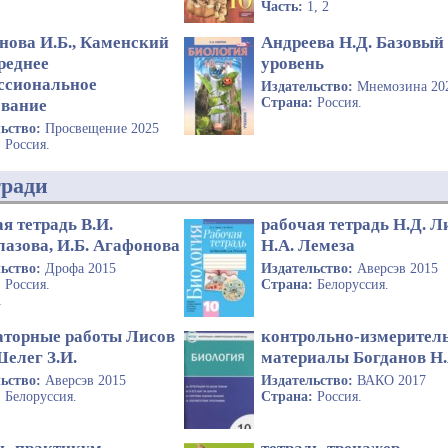
Часть:
1, 2
нова И.Б., Каменский
Андреева Н.Д. Базовый
реднее
уровень
ссиональное
Издательство:
Мнемозина 20
Страна:
Россия.
ование
льство:
Просвещение 2025
:
Россия.
тради
я тетрадь В.И.
рабочая тетрадь Н.Д. Л
лазова, И.Б. Агафонова
Н.А. Лемеза
льство:
Дрофа 2015
Издательство:
Аверсэв 2015
:
Россия.
Страна:
Белоруссия.
1
аторные работы Лисов
контрольно-измерител
Шелег З.И.
материалы Богданов Н.
льство:
Аверсэв 2015
Издательство:
ВАКО 2017
:
Белоруссия.
Страна:
Россия.