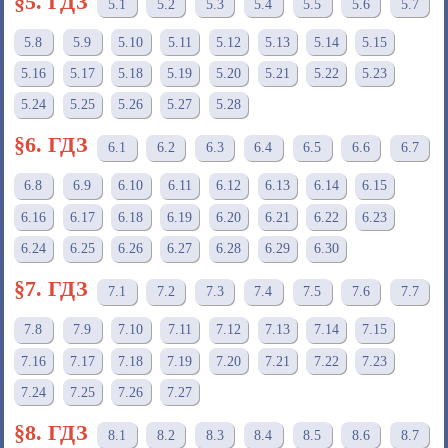
§5. ГДЗ
5.1
5.2
5.3
5.4
5.5
5.6
5.7
5.8
5.9
5.10
5.11
5.12
5.13
5.14
5.15
5.16
5.17
5.18
5.19
5.20
5.21
5.22
5.23
5.24
5.25
5.26
5.27
5.28
§6. ГДЗ
6.1
6.2
6.3
6.4
6.5
6.6
6.7
6.8
6.9
6.10
6.11
6.12
6.13
6.14
6.15
6.16
6.17
6.18
6.19
6.20
6.21
6.22
6.23
6.24
6.25
6.26
6.27
6.28
6.29
6.30
§7. ГДЗ
7.1
7.2
7.3
7.4
7.5
7.6
7.7
7.8
7.9
7.10
7.11
7.12
7.13
7.14
7.15
7.16
7.17
7.18
7.19
7.20
7.21
7.22
7.23
7.24
7.25
7.26
7.27
§8. ГДЗ
8.1
8.2
8.3
8.4
8.5
8.6
8.7