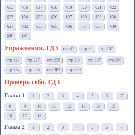
§15
§16
§17
§18
§19
§20
§21
§22
§23
§24
§25
§26
§27
§28
§29
§30
§31
§32
§33
§35
§36
§37
§38
§39
§40
§41
Упражнения. ГДЗ
стр.47
стр.52
стр.107
стр.128
стр.227
стр.228
стр.231
стр.237
стр.280
стр.284
стр.294
стр.307
стр.309
Проверь себя. ГДЗ
Глава 1
1
2
3
4
5
6
7
8
9
10
11
12
13
14
15
16
17
18
Глава 2
1
2
3
4
5
6
7