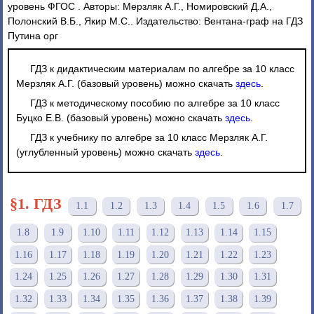
уровень ФГОС . Авторы: Мерзляк А.Г., Номировский Д.А.,
Полонский В.Б., Якир М.С.. Издательство: Вентана-граф на ГДЗ
Путина орг
ГДЗ к дидактическим материалам по алгебре за 10 класс
Мерзляк А.Г. (базовый уровень) можно скачать
здесь
.
ГДЗ к методическому пособию по алгебре за 10 класс
Буцко Е.В. (базовый уровень) можно скачать
здесь
.
ГДЗ к учебнику по алгебре за 10 класс Мерзляк А.Г.
(углубленный уровень) можно скачать
здесь
.
§1. ГДЗ
1.1
1.2
1.3
1.4
1.5
1.6
1.7
1.8
1.9
1.10
1.11
1.12
1.13
1.14
1.15
1.16
1.17
1.18
1.19
1.20
1.21
1.22
1.23
1.24
1.25
1.26
1.27
1.28
1.29
1.30
1.31
1.32
1.33
1.34
1.35
1.36
1.37
1.38
1.39