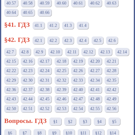
40.57
40.58
40.59
40.60
40.61
40.62
40.63
40.64
40.65
40.66
§41. ГДЗ
41.1
41.2
41.3
41.4
§42. ГДЗ
42.1
42.2
42.3
42.4
42.5
42.6
42.7
42.8
42.9
42.10
42.11
42.12
42.13
42.14
42.15
42.16
42.17
42.18
42.19
42.20
42.21
42.22
42.23
42.24
42.25
42.26
42.27
42.28
42.29
42.30
42.31
42.32
42.33
42.34
42.35
42.36
42.37
42.38
42.39
42.40
42.41
42.42
42.43
42.44
42.45
42.46
42.47
42.48
42.49
42.50
42.51
42.52
42.53
42.54
42.55
42.56
Вопросы. ГДЗ
§1
§2
§3
§4
§5
§6
§7
§8
§9
§10
§11
§12
§14