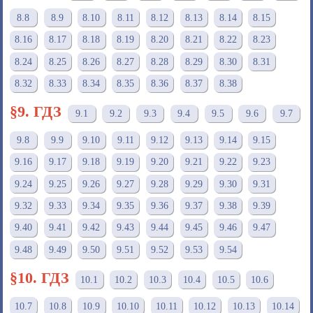
8.8
8.9
8.10
8.11
8.12
8.13
8.14
8.15
8.16
8.17
8.18
8.19
8.20
8.21
8.22
8.23
8.24
8.25
8.26
8.27
8.28
8.29
8.30
8.31
8.32
8.33
8.34
8.35
8.36
8.37
8.38
§9. ГДЗ
9.1
9.2
9.3
9.4
9.5
9.6
9.7
9.8
9.9
9.10
9.11
9.12
9.13
9.14
9.15
9.16
9.17
9.18
9.19
9.20
9.21
9.22
9.23
9.24
9.25
9.26
9.27
9.28
9.29
9.30
9.31
9.32
9.33
9.34
9.35
9.36
9.37
9.38
9.39
9.40
9.41
9.42
9.43
9.44
9.45
9.46
9.47
9.48
9.49
9.50
9.51
9.52
9.53
9.54
§10. ГДЗ
10.1
10.2
10.3
10.4
10.5
10.6
10.7
10.8
10.9
10.10
10.11
10.12
10.13
10.14