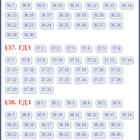
36.7
36.8
36.9
36.10
36.11
36.12
36.13
36.14
36.15
36.16
36.17
36.18
36.19
36.20
36.21
36.22
36.23
36.24
36.25
36.26
36.27
36.28
36.29
36.30
§37. ГДЗ
37.1
37.2
37.3
37.4
37.5
37.6
37.7
37.8
37.9
37.10
37.11
37.12
37.13
37.14
37.15
37.16
37.17
37.18
37.19
37.20
37.21
37.22
37.23
37.24
37.25
37.26
37.27
37.28
37.29
37.30
37.31
§38. ГДЗ
38.1
38.2
38.3
38.4
38.5
38.6
38.7
38.8
38.9
38.10
38.11
38.12
38.13
38.14
38.15
38.16
38.17
38.18
38.19
38.20
38.21
38.22
38.23
38.24
38.25
38.26
38.27
38.28