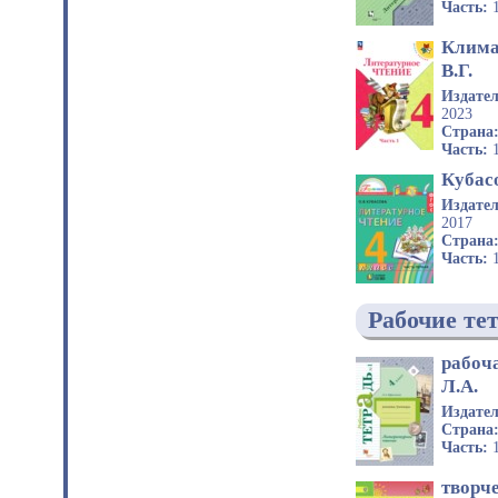
Часть:
Клима
В.Г.
Издате
2023
Страна
Часть:
Кубасо
Издате
2017
Страна
Часть:
Рабочие те
рабоч
Л.А.
Издате
Страна
Часть:
творче