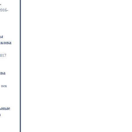
.
2016-
ты
акова
2017
ова
 век
ьные
а