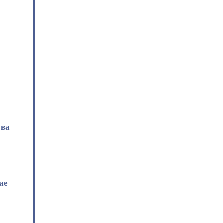
ова
ие