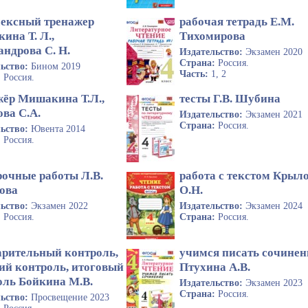
ексный тренажер
рабочая тетрадь Е.М.
ина Т. Л.,
Тихомирова
ндрова С. Н.
Издательство:
Экзамен 2020
Страна:
Россия.
льство:
Бином 2019
Часть:
1, 2
:
Россия.
жёр Мишакина Т.Л.,
тесты Г.В. Шубина
ва С.А.
Издательство:
Экзамен 2021
Страна:
Россия.
льство:
Ювента 2014
:
Россия.
рочные работы Л.В.
работа с текстом Крыл
ова
О.Н.
льство:
Экзамен 2022
Издательство:
Экзамен 2024
:
Россия.
Страна:
Россия.
арительный контроль,
учимся писать сочинен
ий контроль, итоговый
Птухина А.В.
оль Бойкина М.В.
Издательство:
Экзамен 2023
Страна:
Россия.
льство:
Просвещение 2023