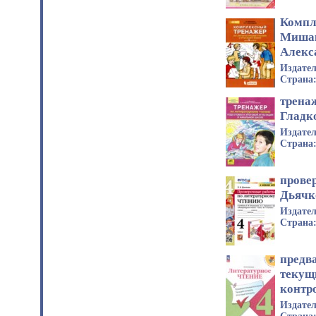
Компл
Мишак
Алекса
Издате
Страна
трена
Гладко
Издате
Страна
прове
Дьячк
Издате
Страна
предв
текущ
контр
Издате