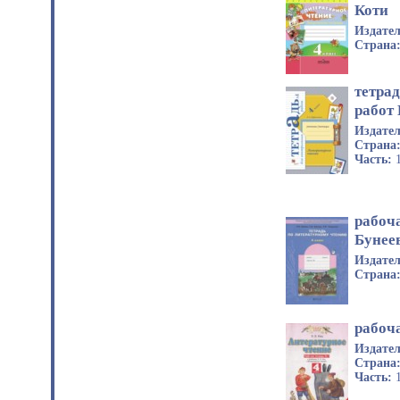
Коти
Издате
Страна
тетра
работ
Издате
Страна
Часть:
рабоча
Бунеев
Издате
Страна
рабоча
Издате
Страна
Часть: