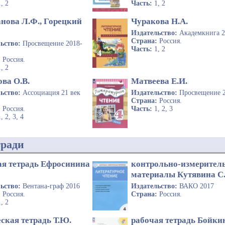
1, 2
Часть:
1, 2
нова Л.Ф., Горецкий
Чуракова Н.А.
Издательство:
Академкнига 
Страна:
Россия.
льство:
Просвещение 2018-
Часть:
1, 2
:
Россия.
1, 2
ва О.В.
Матвеева Е.И.
льство:
Ассоциация 21 век
Издательство:
Просвещение 
Страна:
Россия.
:
Россия.
Часть:
1, 2, 3
1, 2, 3, 4
тради
ая тетрадь Ефросинина
контрольно-измерител
материалы Кутявина С.
льство:
Вентана-граф 2016
Издательство:
ВАКО 2017
:
Россия.
Страна:
Россия.
1, 2
ская тетрадь Т.Ю.
рабочая тетрадь Бойки