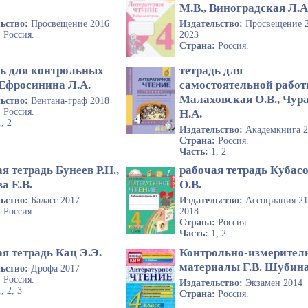
М.В., Виноградская Л.А
льство:
Просвещение 2016
Издательство:
Просвещение 
:
Россия.
2023
Страна:
Россия.
дь для контрольных
тетрадь для
 Ефросинина Л.А.
самостоятельной рабо
Малаховская О.В., Чур
льство:
Вентана-граф 2018
:
Россия.
Н.А.
1, 2
Издательство:
Академкнига 
Страна:
Россия.
Часть:
1, 2
я тетрадь Бунеев Р.Н.,
рабочая тетрадь Кубас
а Е.В.
О.В.
льство:
Баласс 2017
Издательство:
Ассоциация 21
:
Россия.
2018
Страна:
Россия.
Часть:
1, 2
я тетрадь Кац Э.Э.
Контрольно-измерител
материалы Г.В. Шубин
льство:
Дрофа 2017
:
Россия.
Издательство:
Экзамен 2014
1, 2, 3
Страна:
Россия.