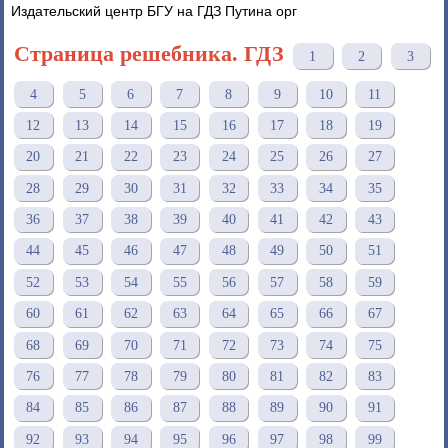
Издательский центр БГУ на ГДЗ Путина орг
Страница решебника. ГДЗ
1
2
3
4
5
6
7
8
9
10
11
12
13
14
15
16
17
18
19
20
21
22
23
24
25
26
27
28
29
30
31
32
33
34
35
36
37
38
39
40
41
42
43
44
45
46
47
48
49
50
51
52
53
54
55
56
57
58
59
60
61
62
63
64
65
66
67
68
69
70
71
72
73
74
75
76
77
78
79
80
81
82
83
84
85
86
87
88
89
90
91
92
93
94
95
96
97
98
99