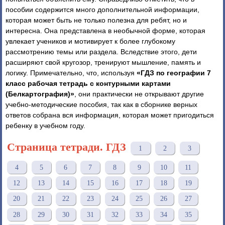
пособии содержится много дополнительной информации,
которая может быть не только полезна для ребят, но и
интересна. Она представлена в необычной форме, которая
увлекает учеников и мотивирует к более глубокому
рассмотрению темы или раздела. Вследствие этого, дети
расширяют свой кругозор, тренируют мышление, память и
логику. Примечательно, что, используя
«ГДЗ по географии 7
класс рабочая тетрадь с контурными картами
(Белкартография)»
, они практически не открывают другие
учебно-методические пособия, так как в сборнике верных
ответов собрана вся информация, которая может пригодиться
ребенку в учебном году.
Страница тетради. ГДЗ
1
2
3
4
5
6
7
8
9
10
11
12
13
14
15
16
17
18
19
20
21
22
23
24
25
26
27
28
29
30
31
32
33
34
35