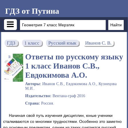
ГДЗ от Путина
ГДЗ
1 класс
Русский язык
Иванов С. В.
Ответы по русскому языку
1 класс Иванов С.В.,
Евдокимова А.О.
Авторы:
Иванов С.В., Евдокимова А.О., Кузнецова
М.И..
Издательство:
Вентана-граф 2016
Страна:
Россия.
Начиная свой путь изучения дисциплин, юные ученики
сталкиваются со многими трудностями. Особенно это заметно
по основным предметам, одним из таких считается русский