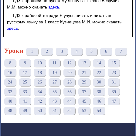
ГДЗ к прописи по русскому языку за 1 класс Безруких
М.М. можно скачать
здесь
.
ГДЗ к рабочей тетради Я учусь писать и читать по
русскому языку за 1 класс Кузнецова М.И. можно скачать
здесь
.
Уроки
1
2
3
4
5
6
7
8
9
10
11
12
13
14
15
16
17
18
19
20
21
22
23
24
25
26
27
28
29
30
31
32
33
34
35
36
37
38
39
40
41
42
43
44
45
46
47
48
49
50
51
52
53
54