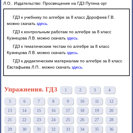
Л.О.. Издательство: Просвещение на ГДЗ Путина орг
ГДЗ к учебнику по алгебре за 8 класс Дорофеев Г.В.
можно скачать
здесь
.
ГДЗ к контрольным работам по алгебре за 8 класс
Кузнецова Л.В. можно скачать
здесь
.
ГДЗ к тематическим тестам по алгебре за 8 класс
Кузнецова Л.В. можно скачать
здесь
.
ГДЗ к дидактическим материалам по алгебре за 8 класс
Евстафьева Л.П.. можно скачать
здесь
.
Упражнения. ГДЗ
1
2
3
4
5
6
7
8
9
10
11
12
13
14
15
16
17
18
19
20
21
22
23
24
25
26
27
28
29
30
31
32
33
34
35
36