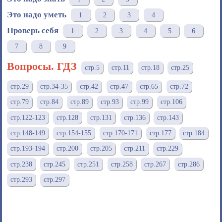
Это надо уметь
1
2
3
4
Проверь себя
1
2
3
4
5
6
7
8
9
Вопросы. ГДЗ
стр.5
стр.11
стр.18
стр.25
стр.29
стр.34-35
стр.42
стр.47
стр.65
стр.72
стр.79
стр.84
стр.89
стр.93
стр.99
стр.106
стр.122-123
стр.128
стр.131
стр.136
стр.143
стр.148-149
стр.154-155
стр.170-171
стр.177
стр.184
стр.193-194
стр.200
стр.205
стр.211
стр.229
стр.238
стр.245
стр.251
стр.258
стр.267
стр.286
стр.293
стр.297