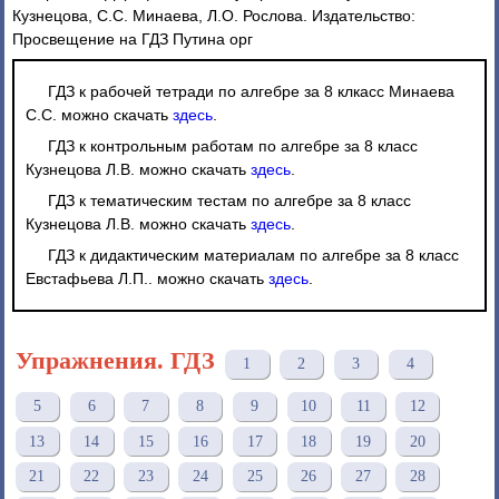
Кузнецова, С.С. Минаева, Л.О. Рослова. Издательство:
Просвещение на ГДЗ Путина орг
ГДЗ к рабочей тетради по алгебре за 8 клкасс Минаева
С.С. можно скачать
здесь
.
ГДЗ к контрольным работам по алгебре за 8 класс
Кузнецова Л.В. можно скачать
здесь
.
ГДЗ к тематическим тестам по алгебре за 8 класс
Кузнецова Л.В. можно скачать
здесь
.
ГДЗ к дидактическим материалам по алгебре за 8 класс
Евстафьева Л.П.. можно скачать
здесь
.
Упражнения. ГДЗ
1
2
3
4
5
6
7
8
9
10
11
12
13
14
15
16
17
18
19
20
21
22
23
24
25
26
27
28