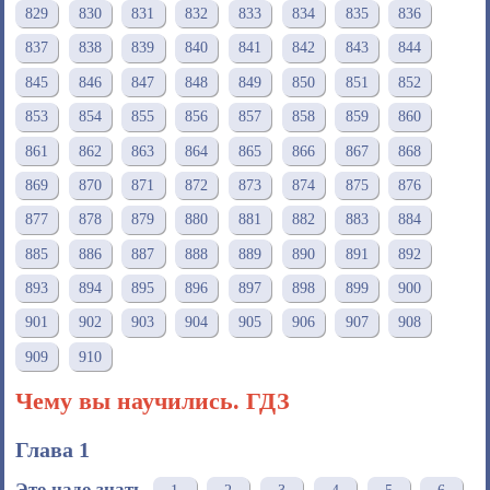
829
830
831
832
833
834
835
836
837
838
839
840
841
842
843
844
845
846
847
848
849
850
851
852
853
854
855
856
857
858
859
860
861
862
863
864
865
866
867
868
869
870
871
872
873
874
875
876
877
878
879
880
881
882
883
884
885
886
887
888
889
890
891
892
893
894
895
896
897
898
899
900
901
902
903
904
905
906
907
908
909
910
Чему вы научились. ГДЗ
Глава 1
Это надо знать