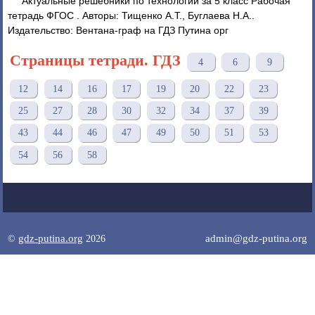
Актуальные решебники по технологии за 5 класс Рабочая
тетрадь ФГОС . Авторы: Тищенко А.Т., Буглаева Н.А..
Издательство: Вентана-граф на ГДЗ Путина орг
Страницы тетради. ГДЗ
4
6
9
12
14
16
17
19
20
22
23
25
27
28
30
32
34
37
39
43
44
46
47
49
50
51
53
54
56
58
gdz-putina.org
admin@gdz-putina.org
©
2026