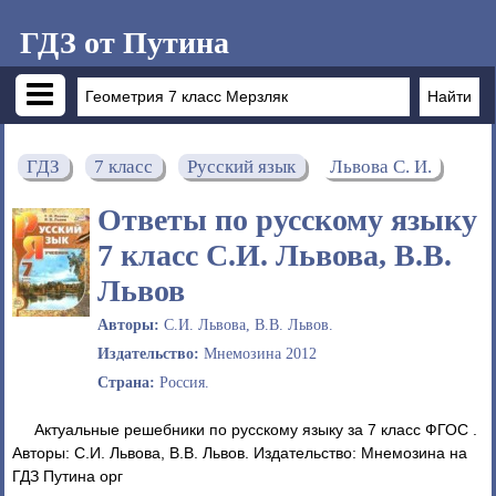
ГДЗ от Путина
ГДЗ
7 класс
Русский язык
Львова С. И.
Ответы по русскому языку
7 класс С.И. Львова, В.В.
Львов
Авторы:
С.И. Львова, В.В. Львов.
Издательство:
Мнемозина 2012
Страна:
Россия.
Актуальные решебники по русскому языку за 7 класс ФГОС .
Авторы: С.И. Львова, В.В. Львов. Издательство: Мнемозина на
ГДЗ Путина орг