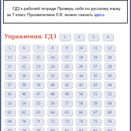
ГДЗ к рабочей тетради Проверь себя по русскому языку
за 7 класс Прохватилина Л.В. можно скачать
здесь
.
Упражнения. ГДЗ
1
2
3
4
5
6
7
8
9
10
11
12
13
14
15
16
17
18
19
20
21
22
23
24
25
26
27
28
29
30
31
32
33
34
35
36
37
38
39
40
41
42
43
44
45
46
47
48
49
50
51
52
53
54
55
56
57
58
59
60
61
62
63
64
65
66
67
68
69
70
71
72
73
74
75
76
77
78
79
80
81
82
83
84