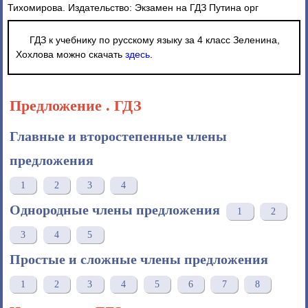
Тихомирова. Издательство: Экзамен на ГДЗ Путина орг
ГДЗ к учебнику по русскому языку за 4 класс Зеленина,
Хохлова можно скачать
здесь
.
Предложение . ГДЗ
Главные и второстепенные члены
предложения
1
2
3
4
Однородные члены предложения
1
2
3
4
5
Простые и сложные члены предложения
1
2
3
4
5
6
7
8