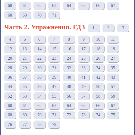
60
61
62
63
64
65
66
67
68
69
70
71
Часть 2. Упражнения. ГДЗ
1
2
3
4
5
6
7
8
9
10
11
12
13
14
15
16
17
18
19
20
21
22
23
24
25
26
27
28
29
30
31
32
33
34
35
36
37
38
39
40
41
42
43
44
45
46
47
48
49
50
51
52
53
54
55
56
57
58
59
60
61
62
63
64
65
66
67
68
69
70
71
72
73
74
75
76
77
78
79