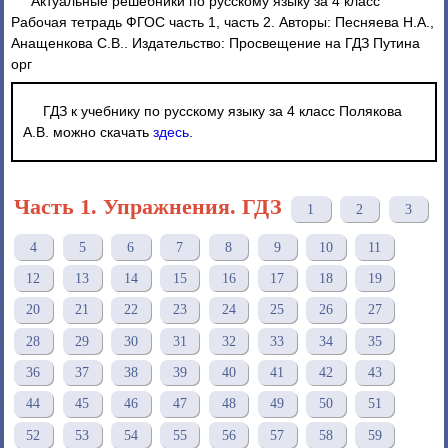
Актуальные решебники по русскому языку за 4 класс
Рабочая тетрадь ФГОС часть 1, часть 2. Авторы: Песняева Н.А.,
Анащенкова С.В.. Издательство: Просвещение на ГДЗ Путина
орг
ГДЗ к учебнику по русскому языку за 4 класс Полякова
А.В. можно скачать
здесь
.
Часть 1. Упражнения. ГДЗ
1
2
3
4
5
6
7
8
9
10
11
12
13
14
15
16
17
18
19
20
21
22
23
24
25
26
27
28
29
30
31
32
33
34
35
36
37
38
39
40
41
42
43
44
45
46
47
48
49
50
51
52
53
54
55
56
57
58
59