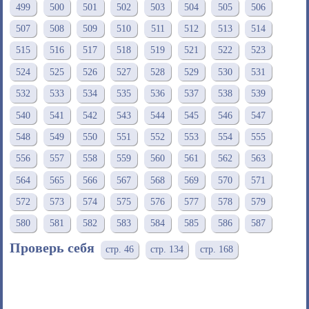
499
500
501
502
503
504
505
506
507
508
509
510
511
512
513
514
515
516
517
518
519
521
522
523
524
525
526
527
528
529
530
531
532
533
534
535
536
537
538
539
540
541
542
543
544
545
546
547
548
549
550
551
552
553
554
555
556
557
558
559
560
561
562
563
564
565
566
567
568
569
570
571
572
573
574
575
576
577
578
579
580
581
582
583
584
585
586
587
Проверь себя
стр. 46
стр. 134
стр. 168