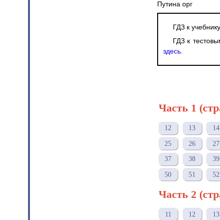
Путина орг
ГДЗ к учебник
ГДЗ к тестовы
здесь
.
Часть 1 (ст
12
13
14
25
26
27
37
38
39
50
51
52
Часть 2 (ст
11
12
13