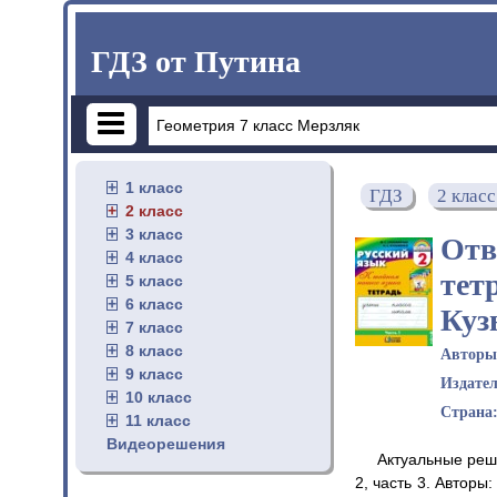
ГДЗ от Путина
1 класс
ГДЗ
2 класс
2 класс
3 класс
Отв
4 класс
тет
5 класс
6 класс
Куз
7 класс
8 класс
Автор
9 класс
Издате
10 класс
Страна
11 класс
Видеорешения
Актуальные реше
2, часть 3. Авторы