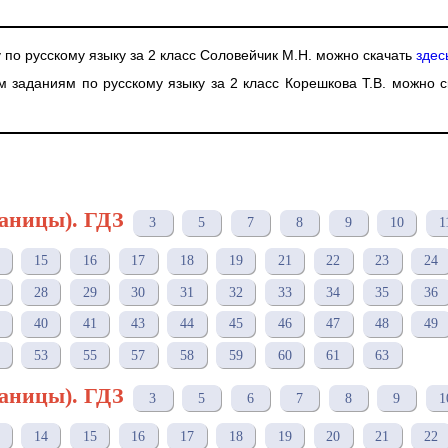
у по русскому языку за 2 класс Соловейчик М.Н. можно скачать
здес
м заданиям по русскому языку за 2 класс Корешкова Т.В. можно с
раницы). ГДЗ
3
5
7
8
9
10
1
15
16
17
18
19
21
22
23
24
28
29
30
31
32
33
34
35
36
40
41
43
44
45
46
47
48
49
53
55
57
58
59
60
61
63
раницы). ГДЗ
3
5
6
7
8
9
1
14
15
16
17
18
19
20
21
22