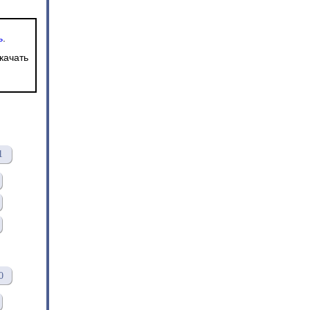
ь
.
качать
1
0