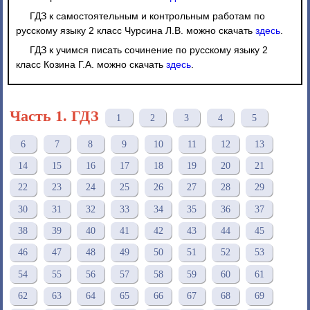
ГДЗ к самостоятельным и контрольным работам по
русскому языку 2 класс Чурсина Л.В. можно скачать
здесь
.
ГДЗ к учимся писать сочинение по русскому языку 2
класс Козина Г.А. можно скачать
здесь
.
Часть 1. ГДЗ
1
2
3
4
5
6
7
8
9
10
11
12
13
14
15
16
17
18
19
20
21
22
23
24
25
26
27
28
29
30
31
32
33
34
35
36
37
38
39
40
41
42
43
44
45
46
47
48
49
50
51
52
53
54
55
56
57
58
59
60
61
62
63
64
65
66
67
68
69