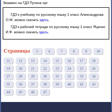
Экзамен на ГДЗ Путина орг
ГДЗ к учебнику по русскому языку 1 класс Александрова
О.М. можно скачать
здесь
.
ГДЗ к рабочей тетради по русскому языку 1 класс Яценко
И.Ф. можно скачать
здесь
.
Страницы
5
6
7
8
9
10
11
12
13
14
15
16
17
18
19
20
21
22
23
24
25
26
27
28
29
30
31
32
33
34
35
36
37
38
39
40
42
43
44
45
46
47