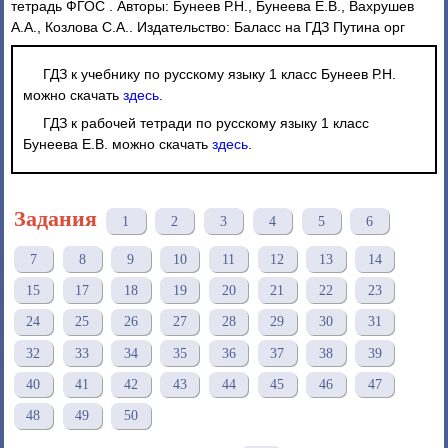
тетрадь ФГОС . Авторы: Бунеев Р.Н., Бунеева Е.В., Вахрушев
А.А., Козлова С.А.. Издательство: Баласс на ГДЗ Путина орг
ГДЗ к учебнику по русскому языку 1 класс Бунеев Р.Н.
можно скачать
здесь
.
ГДЗ к рабочей тетради по русскому языку 1 класс
Бунеева Е.В. можно скачать
здесь
.
Задания
1
2
3
4
5
6
7
8
9
10
11
12
13
14
15
17
18
19
20
21
22
23
24
25
26
27
28
29
30
31
32
33
34
35
36
37
38
39
40
41
42
43
44
45
46
47
48
49
50