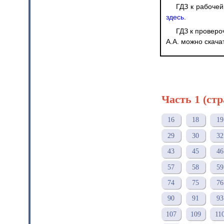
ГДЗ к рабочей
здесь
.
ГДЗ к провер
А.А. можно скача
Часть 1 (ст
16
18
19
29
30
32
43
45
46
57
58
59
74
75
76
90
91
93
107
109
11