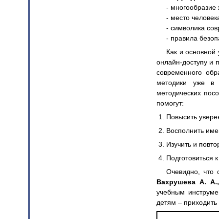
- многообразие
- место челове
- символика со
- правила безоп
Как и основной 
онлайн-доступу и 
современного обр
методики уже в 
методических пос
помогут:
Повысить уверен
Восполнить име
Изучить и повт
Подготовиться 
Очевидно, что
Вахрушева А. А.,
учебным инструме
детям – приходить