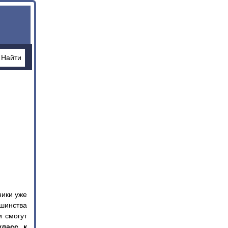
ники уже
ьшинства
и смогут
ласс к