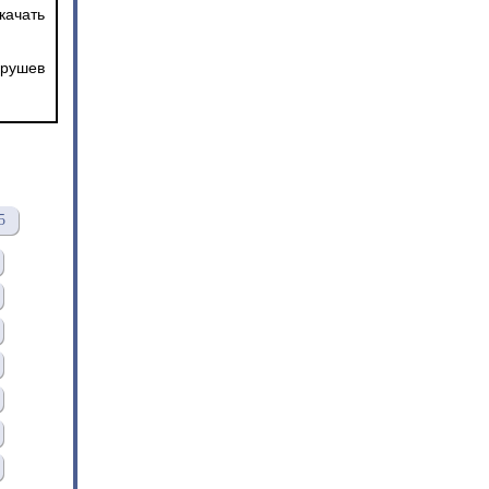
качать
хрушев
5