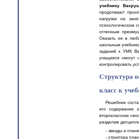
учебнику Вахру
продолжают прохо
нагрузка на зан
психологическом с
отличным преимущ
Оказать ее в люб
школьным учебника
заданий к УМК Ва
учащиеся смогут 
контролировать ус
Структура о
класс к уче
Решебник соста
его содержание 
второклассник смо
разделам дисципл
- звезды и план
- структура пла