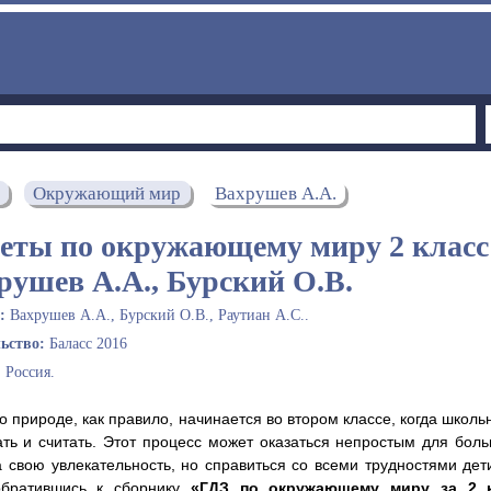
Окружающий мир
Вахрушев А.А.
еты по окружающему миру 2 класс
рушев А.А., Бурский О.В.
ы:
Вахрушев А.А., Бурский О.В., Раутиан А.С..
льство:
Баласс 2016
:
Россия.
о природе, как правило, начинается во втором классе, когда школь
ать и считать. Этот процесс может оказаться непростым для бол
а свою увлекательность, но справиться со всеми трудностями дет
обратившись к сборнику
«ГДЗ по окружающему миру за 2 к