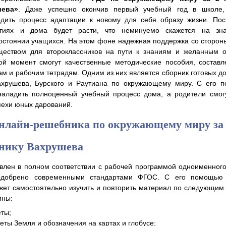
шева»
. Даже успешно окончив первый учебный год в школе,
дить процесс адаптации к новому для себя образу жизни. Пос
ятиях и дома будет расти, что неминуемо скажется на зн
остоянии учащихся. На этом фоне надежная поддержка со сторон
еством для второклассников на пути к знаниям и желанным о
ой момент смогут качественные методические пособия, составл
м и рабочим тетрадям. Одним из них является сборник готовых 
хрушева, Бурского и Раутиана по окружающему миру. С его 
наладить полноценный учебный процесс дома, а родители смогу
пехи юных дарований.
нлайн-решебника по окружающему миру за
бнику Вахрушева
влен в полном соответствии с рабочей программой одноименног
одобрено современными стандартами ФГОС. С его помощью
жет самостоятельно изучить и повторить материал по следующи
ины:
еты;
неты Земля и обозначения на картах и глобусе;