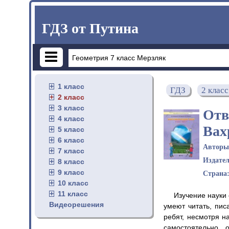
ГДЗ от Путина
1 класс
ГДЗ
2 класс
2 класс
3 класс
Отв
4 класс
Вах
5 класс
6 класс
Автор
7 класс
Издате
8 класс
9 класс
Страна
10 класс
11 класс
Изучение науки 
Видеорешения
умеют читать, пис
ребят, несмотря н
самостоятельно, 