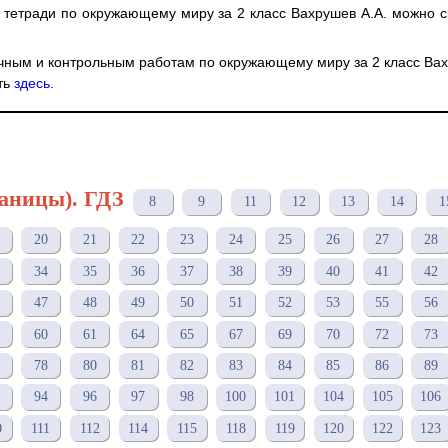
 тетради по окружающему миру за 2 класс Вахрушев А.А. можно с
очным и контрольным работам по окружающему миру за 2 класс Ва
ть
здесь
.
раницы). ГДЗ
8
9
11
12
13
14
1
20
21
22
23
24
25
26
27
28
34
35
36
37
38
39
40
41
42
47
48
49
50
51
52
53
55
56
60
61
64
65
67
69
70
72
73
78
80
81
82
83
84
85
86
89
94
96
97
98
100
101
104
105
106
0
111
112
114
115
118
119
120
122
123