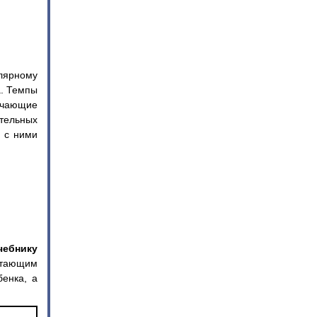
улярному
а. Темпы
учающие
тельных
 с ними
чебнику
стающим
енка, а