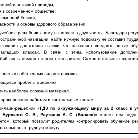
 живой и неживой природы;
ка в современном обществе;
временной России;
асности и основы здорового образа жизни.
учебник, решебник к нему выполнен в двух частях. Благодаря рег
постраничной навигации, найти нужную подсказку не составит труд
азования достаточно высоки, что позволяет внедрять новые об
младших классах. В связи с этим, использование дополни
обий лишь поможет юным школьникам. Самостоятельные занятия
ность в собственных силах и навыках.
ющиеся пробелы в знаниях.
орить наиболее сложный материал.
к проверочным работам и контрольным тестам.
 онлайн-решебник
«ГДЗ по окружающему миру за 2 класс к у
 Бурского О. В., Раутиана А. С. (Баласс)»
станет тем недо
нтом, который позволит родителям контролировать обучение реб
 на помощь в трудную минуту.