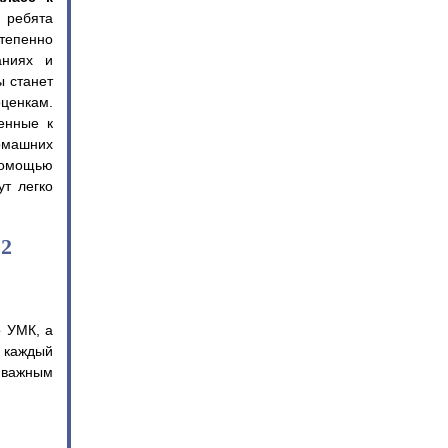
 ребята
тепенно
аниях и
ы станет
ценкам.
енные к
домашних
помощью
т легко
 2
о УМК, а
 каждый
м важным