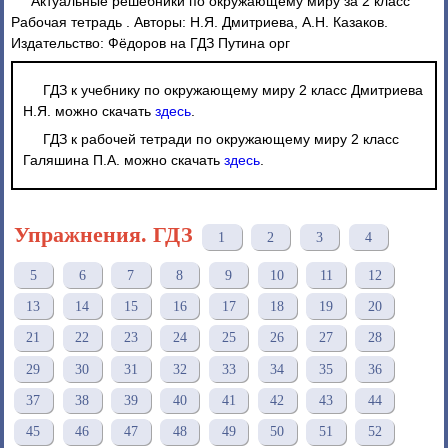
Актуальные решебники по окружающему миру за 2 класс
Рабочая тетрадь . Авторы: Н.Я. Дмитриева, А.Н. Казаков.
Издательство: Фёдоров на ГДЗ Путина орг
ГДЗ к учебнику по окружающему миру 2 класс Дмитриева
Н.Я. можно скачать
здесь
.
ГДЗ к рабочей тетради по окружающему миру 2 класс
Галяшина П.А. можно скачать
здесь
.
Упражнения. ГДЗ
1
2
3
4
5
6
7
8
9
10
11
12
13
14
15
16
17
18
19
20
21
22
23
24
25
26
27
28
29
30
31
32
33
34
35
36
37
38
39
40
41
42
43
44
45
46
47
48
49
50
51
52