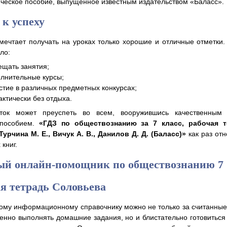
ческое пособие, выпущенное известным издательством «Баласс».
к успеху
мечтает получать на уроках только хорошие и отличные отметки
ло:
ещать занятия;
олнительные курсы;
стие в различных предметных конкурсах;
актически без отдыха.
ток может преуспеть во всем, вооружившись качественным 
 пособием.
«ГДЗ по обществознанию за 7 класс, рабочая т
Турчина М. Е., Вичук А. В., Данилов Д. Д. (Баласс)»
как раз отн
 книг.
ый онлайн-помощник по обществознанию 7
ая тетрадь Соловьева
ому информационному справочнику можно не только за считанны
венно выполнять домашние задания, но и блистательно готовиться