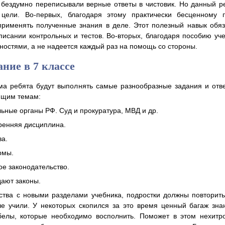
 бездумно переписывали верные ответы в чистовик. Но данный 
цели. Во-первых, благодаря этому практически бесценному 
применять полученные знания в деле. Этот полезный навык обя
писании контрольных и тестов. Во-вторых, благодаря пособию уч
дностями, а не надеется каждый раз на помощь со стороны.
ние в 7 классе
ма ребята будут выполнять самые разнообразные задания и отв
ющим темам:
ьные органы РФ. Суд и прокуратура, МВД и др.
ренняя дисциплина.
ва.
рмы.
е законодательство.
дают законы.
тва с новыми разделами учебника, подростки должны повторить
ше учили. У некоторых скопился за это время ценный багаж зна
елы, которые необходимо восполнить. Поможет в этом нехитр