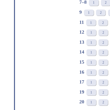
7–8
1
2
9
1
2
11
1
2
12
1
2
13
1
2
14
1
2
15
1
2
16
1
2
17
1
2
19
1
2
20
1
2