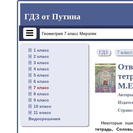
ГДЗ от Путина
1 класс
ГДЗ
7 класс
2 класс
3 класс
Отв
4 класс
тет
5 класс
6 класс
М.Е
7 класс
8 класс
Автор
9 класс
Издате
10 класс
Страна
11 класс
Видеорешения
Некоторые оши
тетрадь, Соловь