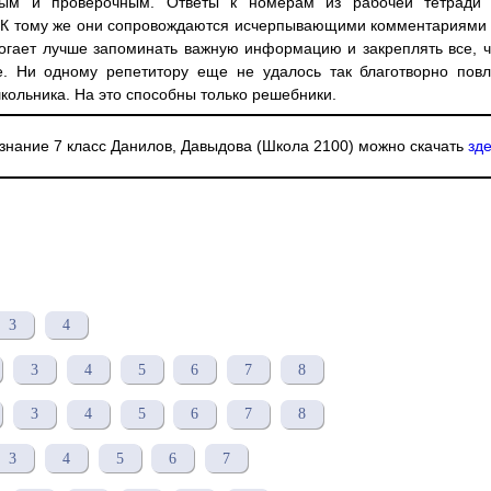
ьным и проверочным. Ответы к номерам из рабочей тетради
. К тому же они сопровождаются исчерпывающими комментариями 
могает лучше запоминать важную информацию и закреплять все, 
е. Ни одному репетитору еще не удалось так благотворно повл
кольника. На это способны только решебники.
нание 7 класс Данилов, Давыдова (Школа 2100) можно скачать
зд
3
4
3
4
5
6
7
8
3
4
5
6
7
8
3
4
5
6
7