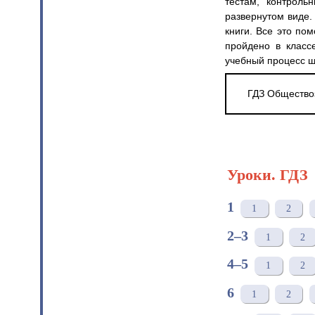
тестам, контрол
развернутом виде
книги. Все это по
пройдено в класс
учебный процесс ш
ГДЗ Обществоз
Уроки. ГДЗ
1
1
2
2–3
1
2
4–5
1
2
6
1
2