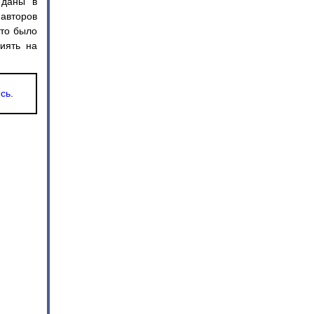
 даны в
авторов
что было
иять на
есь
.