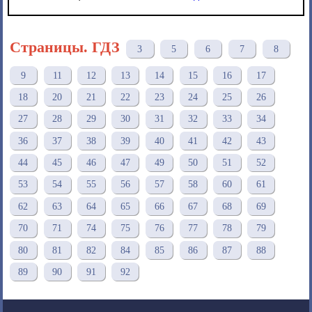
Страницы. ГДЗ
3
5
6
7
8
9
11
12
13
14
15
16
17
18
20
21
22
23
24
25
26
27
28
29
30
31
32
33
34
36
37
38
39
40
41
42
43
44
45
46
47
49
50
51
52
53
54
55
56
57
58
60
61
62
63
64
65
66
67
68
69
70
71
74
75
76
77
78
79
80
81
82
84
85
86
87
88
89
90
91
92