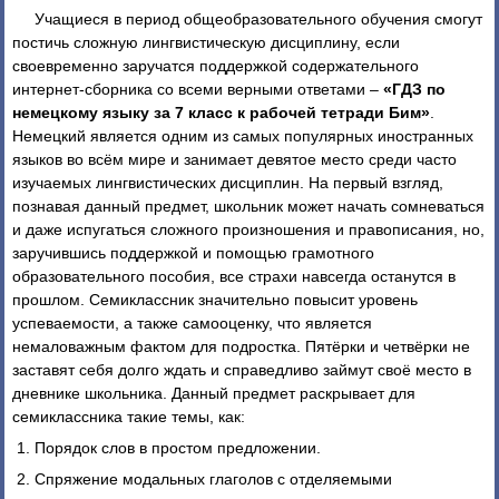
Учащиеся в период общеобразовательного обучения смогут
постичь сложную лингвистическую дисциплину, если
своевременно заручатся поддержкой содержательного
интернет-сборника со всеми верными ответами –
«ГДЗ по
немецкому языку за 7 класс к рабочей тетради Бим»
.
Немецкий является одним из самых популярных иностранных
языков во всём мире и занимает девятое место среди часто
изучаемых лингвистических дисциплин. На первый взгляд,
познавая данный предмет, школьник может начать сомневаться
и даже испугаться сложного произношения и правописания, но,
заручившись поддержкой и помощью грамотного
образовательного пособия, все страхи навсегда останутся в
прошлом. Семиклассник значительно повысит уровень
успеваемости, а также самооценку, что является
немаловажным фактом для подростка. Пятёрки и четвёрки не
заставят себя долго ждать и справедливо займут своё место в
дневнике школьника. Данный предмет раскрывает для
семиклассника такие темы, как:
Порядок слов в простом предложении.
Спряжение модальных глаголов с отделяемыми