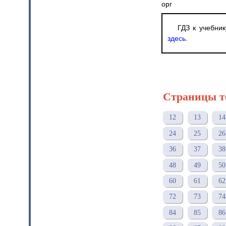
орг
ГДЗ к учебник
здесь
.
Страницы т
12
13
14
24
25
26
36
37
38
48
49
50
60
61
62
72
73
74
84
85
86