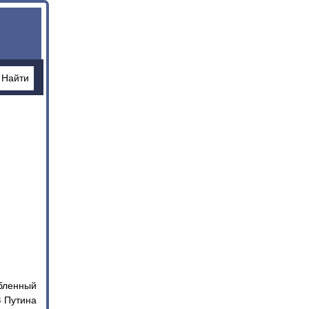
бленный
З Путина