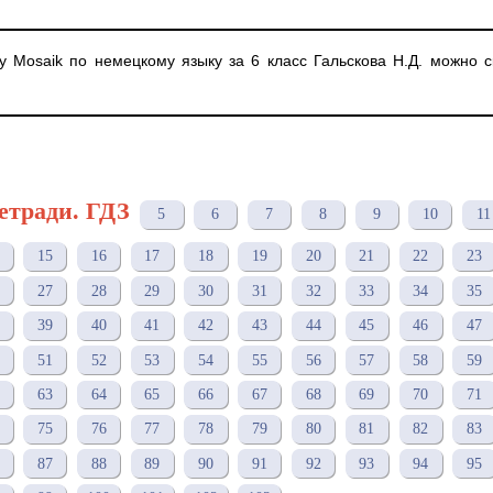
у Mosaik по немецкому языку за 6 класс Гальскова Н.Д. можно с
етради. ГДЗ
5
6
7
8
9
10
11
15
16
17
18
19
20
21
22
23
27
28
29
30
31
32
33
34
35
39
40
41
42
43
44
45
46
47
51
52
53
54
55
56
57
58
59
63
64
65
66
67
68
69
70
71
75
76
77
78
79
80
81
82
83
87
88
89
90
91
92
93
94
95