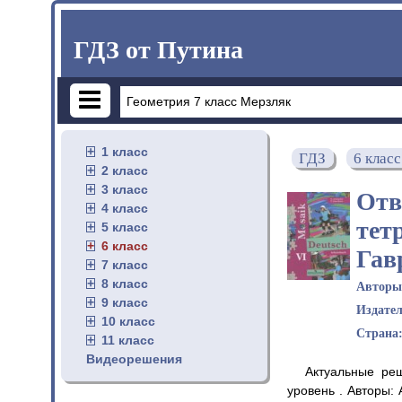
ГДЗ от Путина
1 класс
ГДЗ
6 класс
2 класс
3 класс
Отв
4 класс
тет
5 класс
6 класс
Гав
7 класс
8 класс
Автор
9 класс
Издате
10 класс
Страна
11 класс
Видеорешения
Актуальные ре
уровень . Авторы: