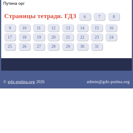
Путина орг
Страницы тетради. ГДЗ
6
7
8
9
10
11
12
13
14
15
16
17
18
19
20
21
22
23
24
25
26
27
28
29
30
31
gdz-putina.org
admin@gdz-putina.org
©
2026