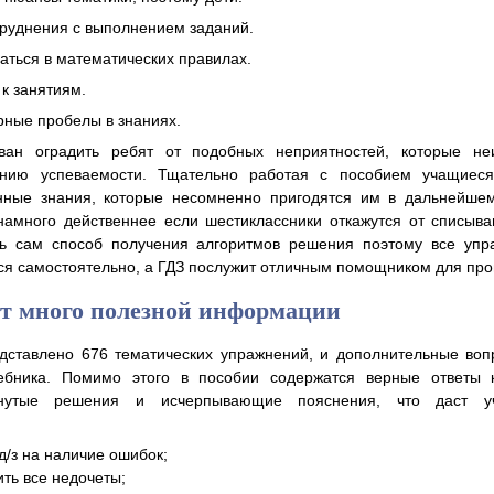
руднения с выполнением заданий.
аться в математических правилах.
к занятиям.
ные пробелы в знаниях.
ван оградить ребят от подобных неприятностей, которые не
ению успеваемости. Тщательно работая с пособием учащиеся
нные знания, которые несомненно пригодятся им в дальнейшем
намного действеннее если шестиклассники откажутся от списыв
ь сам способ получения алгоритмов решения поэтому все упр
я самостоятельно, а ГДЗ послужит отличным помощником для про
т много полезной информации
дставлено 676 тематических упражнений, и дополнительные воп
ебника. Помимо этого в пособии содержатся верные ответы 
рнутые решения и исчерпывающие пояснения, что даст у
д/з на наличие ошибок;
ить все недочеты;