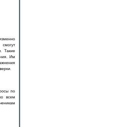
изменно
 смогут
. Такие
ания. Им
ажнения
верки.
росы по
ко всем
ченикам