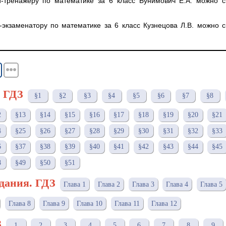
и-тренажеру по математике за 6 класс Бунимович Е.А. можно с
-экзаменатору по математике за 6 класс Кузнецова Л.В. можно с
. ГДЗ
§1
§2
§3
§4
§5
§6
§7
§8
2
§13
§14
§15
§16
§17
§18
§19
§20
§21
4
§25
§26
§27
§28
§29
§30
§31
§32
§33
6
§37
§38
§39
§40
§41
§42
§43
§44
§45
8
§49
§50
§51
дания. ГДЗ
Глава 1
Глава 2
Глава 3
Глава 4
Глава 5
Глава 8
Глава 9
Глава 10
Глава 11
Глава 12
З
1
2
3
4
5
6
7
8
9