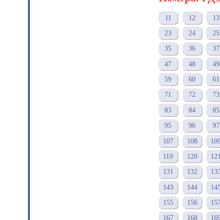
11
12
13
23
24
25
35
36
37
47
48
49
59
60
61
71
72
73
83
84
85
95
96
97
107
108
10
119
120
12
131
132
13
143
144
14
155
156
15
167
168
16