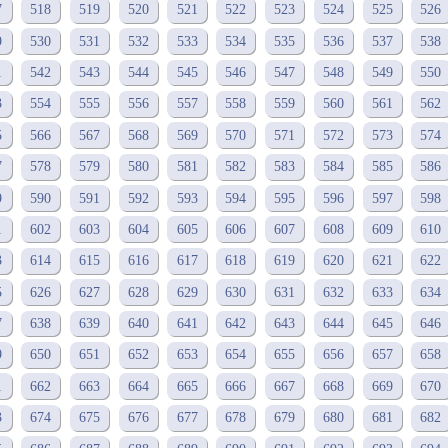
7
518
519
520
521
522
523
524
525
526
9
530
531
532
533
534
535
536
537
538
1
542
543
544
545
546
547
548
549
550
3
554
555
556
557
558
559
560
561
562
5
566
567
568
569
570
571
572
573
574
7
578
579
580
581
582
583
584
585
586
9
590
591
592
593
594
595
596
597
598
1
602
603
604
605
606
607
608
609
610
3
614
615
616
617
618
619
620
621
622
5
626
627
628
629
630
631
632
633
634
7
638
639
640
641
642
643
644
645
646
9
650
651
652
653
654
655
656
657
658
1
662
663
664
665
666
667
668
669
670
3
674
675
676
677
678
679
680
681
682