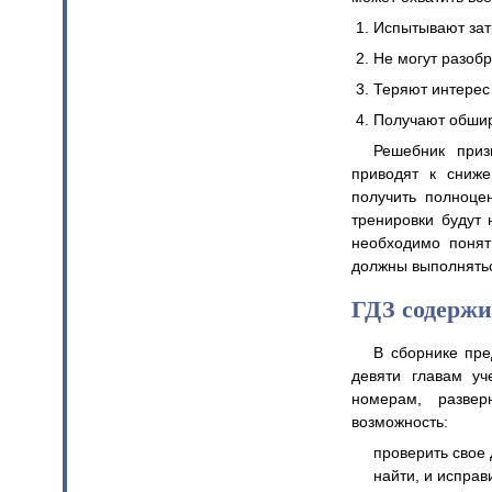
Испытывают зат
Не могут разобр
Теряют интерес 
Получают обшир
Решебник приз
приводят к сниж
получить полноце
тренировки будут 
необходимо понят
должны выполнятьс
ГДЗ содержи
В сборнике пре
девяти главам уч
номерам, разве
возможность:
проверить свое 
найти, и исправ