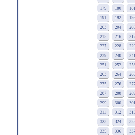
179
180
18
191
192
19
203
204
20
215
216
21
227
228
22
239
240
24
251
252
25
263
264
26
275
276
27
287
288
28
299
300
30
311
312
31
323
324
32
335
336
33