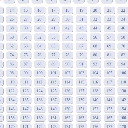
14
15
16
17
18
19
20
21
22
26
27
28
29
30
31
32
33
34
38
39
40
41
42
43
44
45
46
50
51
52
53
54
55
56
57
58
62
63
64
65
66
67
68
69
70
74
75
76
77
78
79
80
81
82
86
87
88
89
90
91
92
93
94
98
99
100
101
102
103
104
105
106
9
110
111
112
113
114
115
116
117
118
1
122
123
124
125
126
127
128
129
130
3
134
135
136
137
138
139
140
141
142
5
146
147
148
149
150
151
152
153
154
7
158
159
160
161
162
163
164
165
166
9
170
171
172
173
174
175
176
177
178