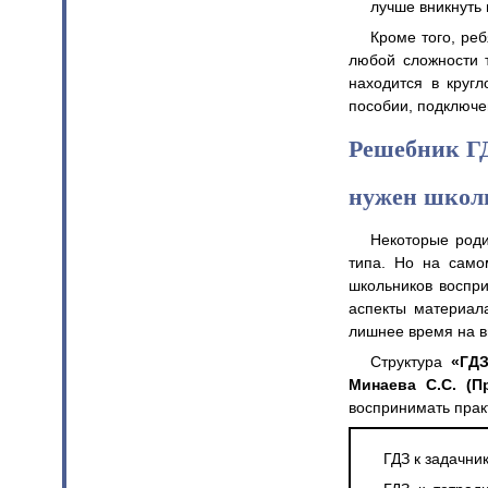
лучше вникнуть 
Кроме того, ре
любой сложности 
находится в круг
пособии, подключе
Решебник ГД
нужен школ
Некоторые роди
типа. Но на само
школьников воспр
аспекты материала
лишнее время на в
Структура
«ГДЗ 
Минаева С.С. (
воспринимать прак
ГДЗ к задачни