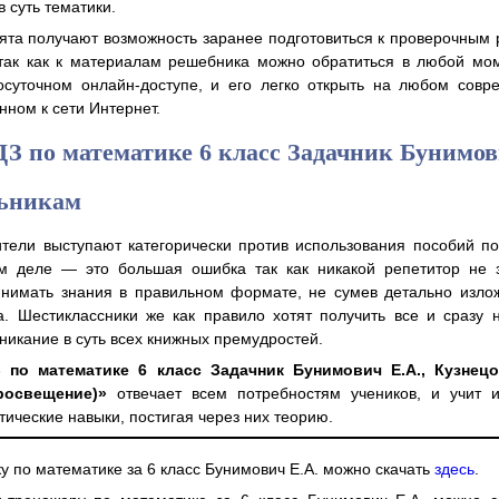
в суть тематики.
бята получают возможность заранее подготовиться к проверочным
так как к материалам решебника можно обратиться в любой мом
лосуточном онлайн-доступе, и его легко открыть на любом совр
нном к сети Интернет.
З по математике 6 класс Задачник Бунимо
ьникам
тели выступают категорически против использования пособий п
м деле — это большая ошибка так как никакой репетитор не з
инимать знания в правильном формате, не сумев детально излож
. Шестиклассники же как правило хотят получить все и сразу 
никание в суть всех книжных премудростей.
по математике 6 класс Задачник Бунимович Е.А., Кузнецо
Просвещение)»
отвечает всем потребностям учеников, и учит и
тические навыки, постигая через них теорию.
ку по математике за 6 класс Бунимович Е.А. можно скачать
здесь
.