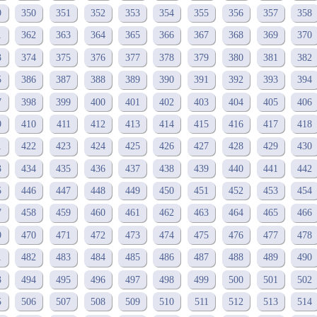
9
350
351
352
353
354
355
356
357
358
1
362
363
364
365
366
367
368
369
370
3
374
375
376
377
378
379
380
381
382
5
386
387
388
389
390
391
392
393
394
7
398
399
400
401
402
403
404
405
406
9
410
411
412
413
414
415
416
417
418
1
422
423
424
425
426
427
428
429
430
3
434
435
436
437
438
439
440
441
442
5
446
447
448
449
450
451
452
453
454
7
458
459
460
461
462
463
464
465
466
9
470
471
472
473
474
475
476
477
478
1
482
483
484
485
486
487
488
489
490
3
494
495
496
497
498
499
500
501
502
5
506
507
508
509
510
511
512
513
514