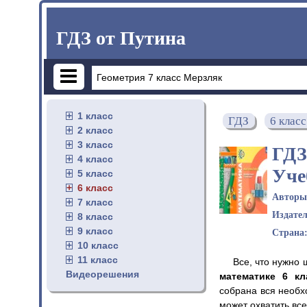
ГДЗ от Путина
1 класс
ГДЗ
6 класс
2 класс
3 класс
ГДЗ
4 класс
Уче
5 класс
6 класс
Автор
7 класс
Издате
8 класс
9 класс
Страна
10 класс
11 класс
Все, что нужно
Видеорешения
математике 6 к
собрана вся необх
может охватить все