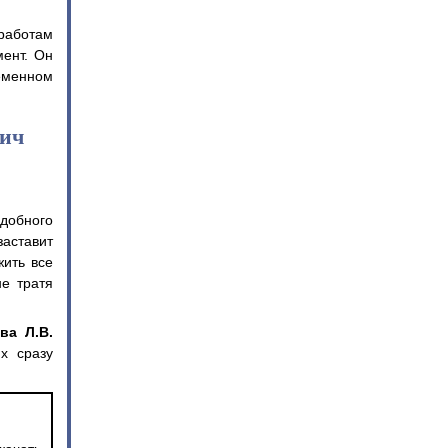
 работам
ент. Он
еменном
вич
одобного
аставит
ить все
не тратя
ва Л.В.
х сразу