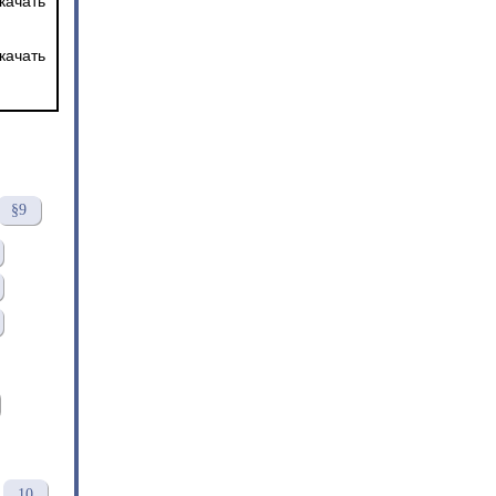
качать
качать
§9
10