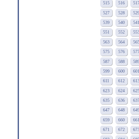
515
516
51
527
528
52
539
540
54
551
552
55
563
564
56
575
576
57
587
588
58
599
600
60
611
612
61
623
624
62
635
636
63
647
648
64
659
660
66
671
672
67