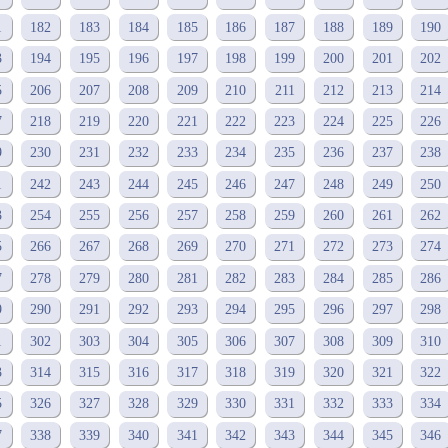
1
182
183
184
185
186
187
188
189
190
3
194
195
196
197
198
199
200
201
202
5
206
207
208
209
210
211
212
213
214
7
218
219
220
221
222
223
224
225
226
9
230
231
232
233
234
235
236
237
238
1
242
243
244
245
246
247
248
249
250
3
254
255
256
257
258
259
260
261
262
5
266
267
268
269
270
271
272
273
274
7
278
279
280
281
282
283
284
285
286
9
290
291
292
293
294
295
296
297
298
1
302
303
304
305
306
307
308
309
310
3
314
315
316
317
318
319
320
321
322
5
326
327
328
329
330
331
332
333
334
7
338
339
340
341
342
343
344
345
346