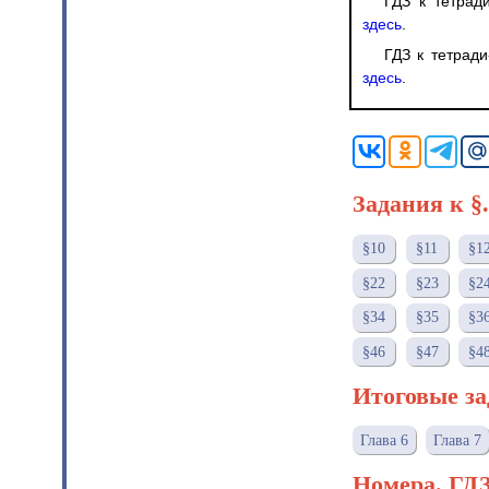
ГДЗ к тетрад
здесь
.
ГДЗ к тетради
здесь
.
Задания к §
§10
§11
§1
§22
§23
§2
§34
§35
§3
§46
§47
§4
Итоговые за
Глава 6
Глава 7
Номера. ГД