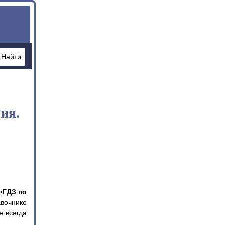
ия.
«ГДЗ по
вочнике
е всегда