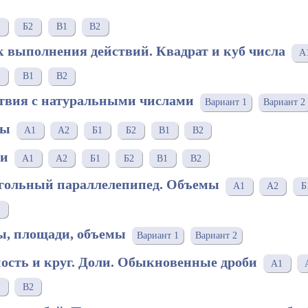
Б2
В1
В2
к выполнения действий. Квадрат и куб числа
А
В1
В2
ствия с натуральными числами
Вариант 1
Вариант 2
лы
A1
A2
Б1
Б2
В1
В2
ди
A1
A2
Б1
Б2
В1
В2
угольный параллелепипед. Объемы
A1
A2
Б
ы, площади, объемы
Вариант 1
Вариант 2
ость и круг. Доли. Обыкновенные дроби
A1
В2