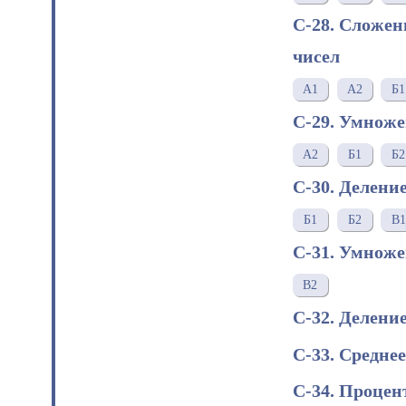
С-28. Сложен
чисел
A1
A2
Б1
С-29. Умноже
А2
Б1
Б2
С-30. Делени
Б1
Б2
В1
С-31. Умноже
В2
С-32. Делени
С-33. Средне
С-34. Проце