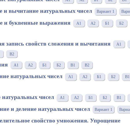
е и вычитание натуральных чисел
Вариант 1
Вари
ые и буквенные выражения
A1
A2
Б1
Б2
ая запись свойств сложения и вычитания
A1
В2
ния
A1
A2
Б1
Б2
В1
В2
ние натуральных чисел
A1
A2
Б1
Б2
В1
е натуральных чисел
A1
A2
Б1
Б2
В1
ние и деление натуральных чисел
Вариант 1
Вариа
делительное свойство умножения. Упрощение