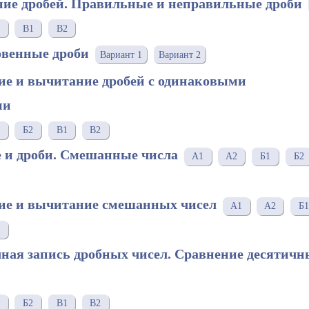
ние дробей. Правильные и неправильные дроби
В1
В2
овенные дроби
Вариант 1
Вариант 2
ие и вычитание дробей с одинаковыми
ми
Б2
В1
В2
е и дроби. Смешанные числа
А1
А2
Б1
Б2
ние и вычитание смешанных чисел
A1
A2
Б
чная запись дробных чисел. Сравнение десятичн
Б2
В1
В2