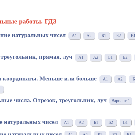
льные работы. ГДЗ
ение натуральных чисел
А1
А2
Б1
Б2
В
 треугольник, прямая, луч
А1
А2
Б1
Б2
и координаты. Меньше или больше
А1
А2
Б
ьные числа. Отрезок, треугольник, луч
Вариант 1
е натуральных чисел
A1
A2
Б1
Б2
В1
ие натуральных чисел
А1
А2
Б1
Б2
В1