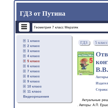
ГДЗ от Путина
1 класс
ГДЗ
5 класс
2 класс
3 класс
Отв
4 класс
кон
5 класс
6 класс
В.В
7 класс
8 класс
Автор
9 класс
Издате
10 класс
Страна
11 класс
Видеорешения
Актуальные реш
. Авторы: А.П. Ерш