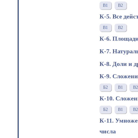
В1
В2
К-5. Все дей
В1
В2
К-6. Площад
К-7. Натурал
К-8. Доли и 
К-9. Сложен
Б2
В1
В2
К-10. Сложен
Б2
В1
В2
К-11. Умноже
числа