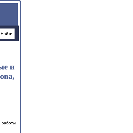
ые и
ова,
е работы