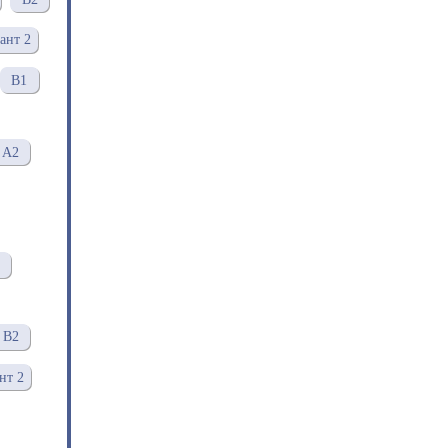
ант 2
В1
A2
В2
нт 2