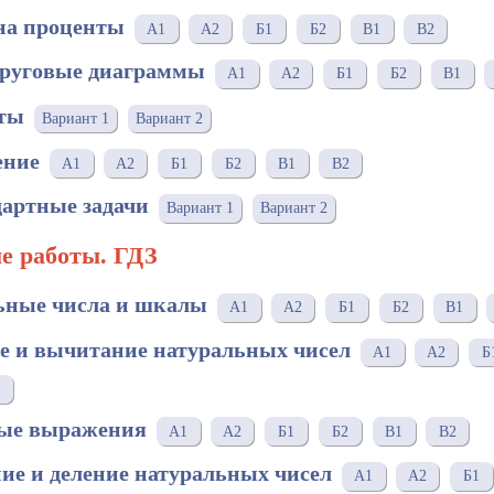
 на проценты
A1
A2
Б1
Б2
В1
В2
Круговые диаграммы
A1
A2
Б1
Б2
В1
нты
Вариант 1
Вариант 2
ение
A1
A2
Б1
Б2
В1
В2
дартные задачи
Вариант 1
Вариант 2
е работы. ГДЗ
ьные числа и шкалы
A1
A2
Б1
Б2
В1
е и вычитание натуральных чисел
А1
А2
Б
ные выражения
А1
А2
Б1
Б2
В1
В2
ие и деление натуральных чисел
A1
A2
Б1