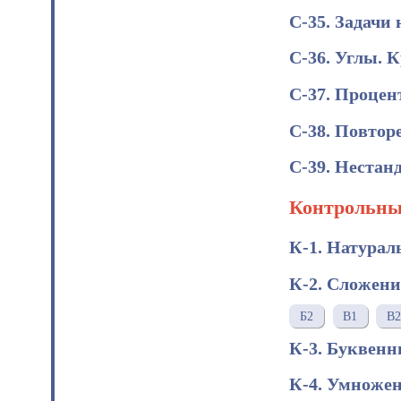
С-35. Задачи
С-36. Углы. 
С-37. Проце
С-38. Повтор
С-39. Нестан
Контрольны
К-1. Натурал
К-2. Сложени
Б2
В1
В2
К-3. Буквен
К-4. Умножен