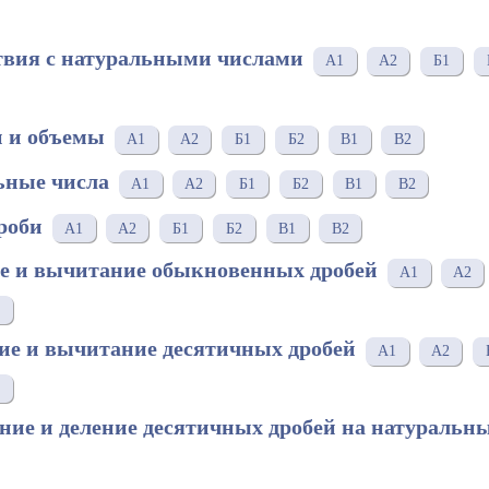
ствия с натуральными числами
А1
А2
Б1
и и объемы
А1
А2
Б1
Б2
В1
В2
ьные числа
А1
А2
Б1
Б2
В1
В2
дроби
А1
А2
Б1
Б2
В1
В2
ие и вычитание обыкновенных дробей
А1
А2
ие и вычитание десятичных дробей
А1
А2
ние и деление десятичных дробей на натуральн