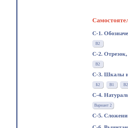
Самостояте
С-1. Обознач
В2
С-2. Отрезок,
В2
С-3. Шкалы 
Б2
В1
В2
С-4. Натурал
Вариант 2
С-5. Сложени
С-6. Вычитан