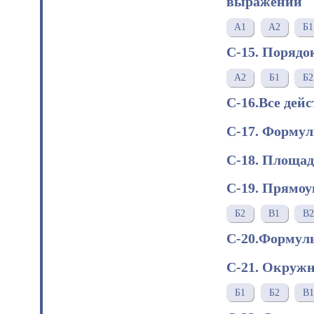
выражений
A1
A2
Б1
С-15. Порядо
A2
Б1
Б2
С-16.Все дей
С-17. Форму
С-18. Площа
С-19. Прямо
Б2
В1
В2
С-20.Формул
С-21. Окружн
Б1
Б2
В1