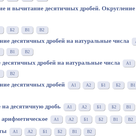
ие и вычитание десятичных дробей. Округление
Б2
В1
В2
ние десятичных дробей на натуральные числа
В1
В2
е десятичных дробей на натуральные числа
A1
В2
ние десятичных дробей
A1
A2
Б1
Б2
В1
е на десятичную дробь
A1
A2
Б1
Б2
В1
е арифметическое
A1
A2
Б1
Б2
В1
В2
нты
A1
A2
Б1
Б2
В1
В2