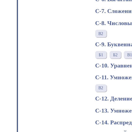
С-7. Сложени
С-8. Числов
В2
С-9. Буквенн
Б1
Б2
В1
С-10. Уравне
С-11. Умноже
В2
С-12. Делени
С-13. Умноже
С-14. Распре