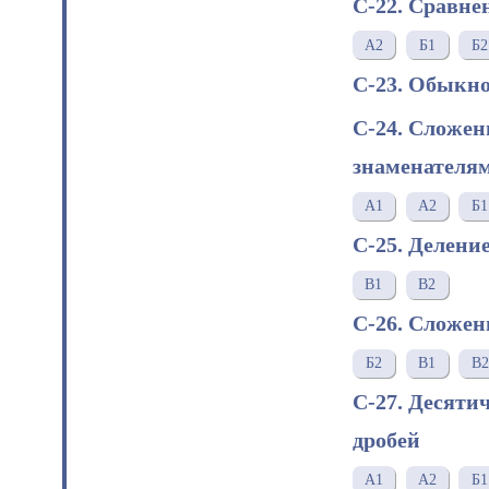
С-22. Сравне
A2
Б1
Б2
С-23. Обыкн
С-24. Сложен
знаменателя
A1
A2
Б1
С-25. Делени
В1
В2
С-26. Сложе
Б2
В1
В2
С-27. Десяти
дробей
A1
А2
Б1