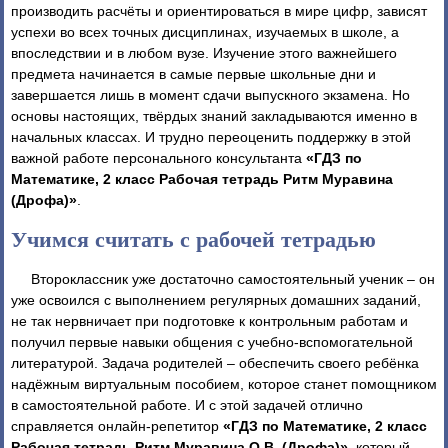
производить расчёты и ориентироваться в мире цифр, зависят
успехи во всех точных дисциплинах, изучаемых в школе, а
впоследствии и в любом вузе. Изучение этого важнейшего
предмета начинается в самые первые школьные дни и
завершается лишь в момент сдачи выпускного экзамена. Но
основы настоящих, твёрдых знаний закладываются именно в
начальных классах. И трудно переоценить поддержку в этой
важной работе персонального консультанта
«ГДЗ по
Математике, 2 класс Рабочая тетрадь Ритм Муравина
(Дрофа)»
.
Учимся считать с рабочей тетрадью
Второклассник уже достаточно самостоятельный ученик – он
уже освоился с выполнением регулярных домашних заданий,
не так нервничает при подготовке к контрольным работам и
получил первые навыки общения с учебно-вспомогательной
литературой. Задача родителей – обеспечить своего ребёнка
надёжным виртуальным пособием, которое станет помощником
в самостоятельной работе. И с этой задачей отлично
справляется онлайн-репетитор
«ГДЗ по Математике, 2 класс
Рабочая тетрадь Ритм Муравина О.В. (Дрофа)»
, который