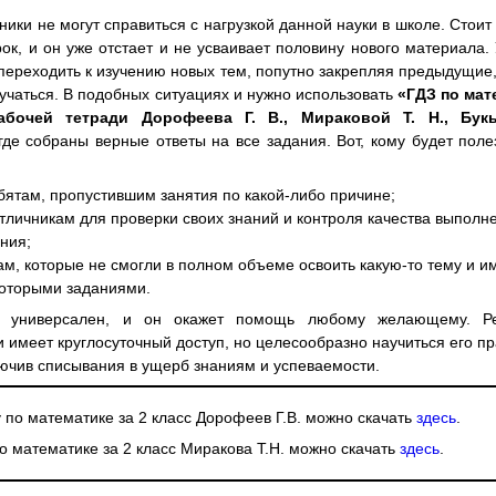
ники не могут справиться с нагрузкой данной науки в школе. Стоит
рок, и он уже отстает и не усваивает половину нового материала.
переходить к изучению новых тем, попутно закрепляя предыдущие,
лучаться. В подобных ситуациях и нужно использовать
«ГДЗ по мат
абочей тетради Дорофеева Г. В., Мираковой Т. Н., Бук
 где собраны верные ответы на все задания. Вот, кому будет поле
бятам, пропустившим занятия по какой-либо причине;
тличникам для проверки своих знаний и контроля качества выполн
ния;
ам, которые не смогли в полном объеме освоить какую-то тему и и
которыми заданиями.
о универсален, и он окажет помощь любому желающему. Р
 имеет круглосуточный доступ, но целесообразно научиться его п
лючив списывания в ущерб знаниям и успеваемости.
у по математике за 2 класс Дорофеев Г.В. можно скачать
здесь
.
по математике за 2 класс Миракова Т.Н. можно скачать
здесь
.