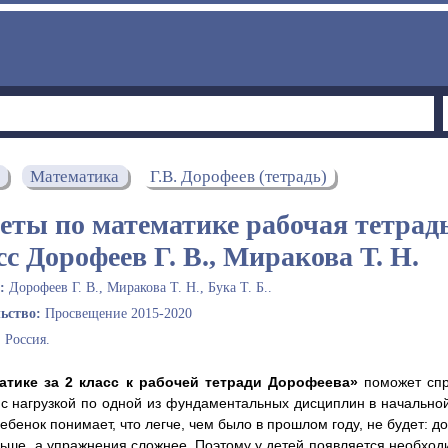
Математика
Г.В. Дорофеев (тетрадь)
еты по математике рабочая тетрадь
сс Дорофеев Г. В., Миракова Т. Н.
ы:
Дорофеев Г. В., Миракова Т. Н., Бука Т. Б..
льство:
Просвещение 2015-2020
:
Россия.
атике за 2 класс к рабочей тетради Дорофеева»
поможет спр
 нагрузкой по одной из фундаментальных дисциплин в начально
ебенок понимает, что легче, чем было в прошлом году, не будет: 
льше, а упражнения сложнее. Поэтому у детей появляется необход