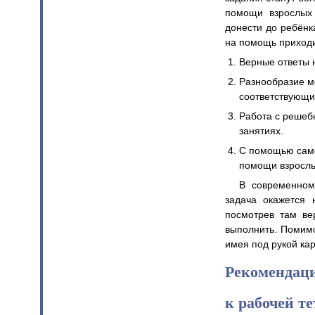
помощи взрослых 
донести до ребёнк
на помощь приходи
Верные ответы 
Разнообразие м
соответствующи
Работа с решеб
занятиях.
С помощью самоп
помощи взрослы
В современном
задача окажется 
посмотрев там ве
выполнить. Помимо
имея под рукой ка
Рекомендаци
к рабочей т