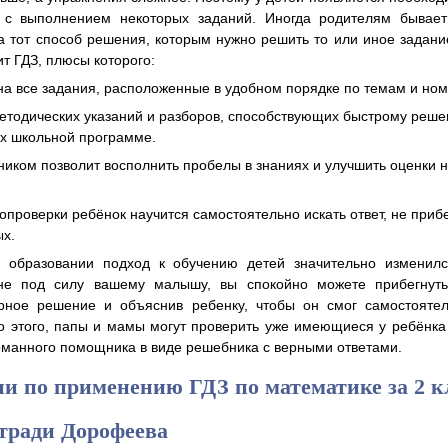
с выполнением некоторых заданий. Иногда родителям бывает
а тот способ решения, которым нужно решить то или иное задани
т ГДЗ, плюсы которого:
на все задания, расположенные в удобном порядке по темам и но
етодических указаний и разборов, способствующих быстрому реше
х школьной программе.
ником позволит восполнить пробелы в знаниях и улучшить оценки 
роверки ребёнок научится самостоятельно искать ответ, не прибе
х.
 образовании подход к обучению детей значительно изменилс
не под силу вашему малышу, вы спокойно можете прибегнуть
рное решение и объяснив ребенку, чтобы он смог самостоятел
 этого, папы и мамы могут проверить уже имеющиеся у ребёнка
рманного помощника в виде решебника с верными ответами.
и по применению ГДЗ по математике за 2 к
етради Дорофеева