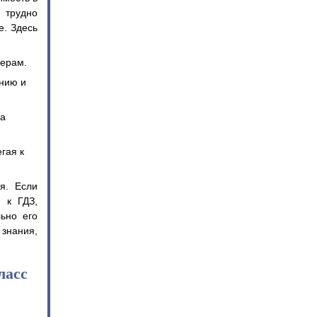
 трудно
е. Здесь
мерам.
нию и
на
гая к
я. Если
 к ГДЗ,
ьно его
 знания,
ласс