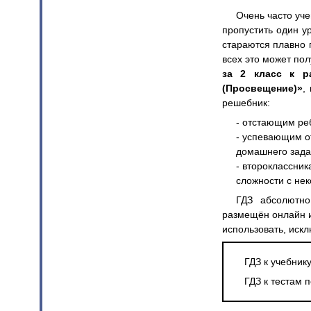
Очень часто уче
пропустить один у
стараются плавно 
всех это может по
за 2 класс к р
(Просвещение)»
,
решебник:
- отстающим ре
- успевающим о
домашнего зада
- второклассник
сложности с не
ГДЗ абсолютн
размещён онлайн и
использовать, иск
ГДЗ к учебник
ГДЗ к тестам 