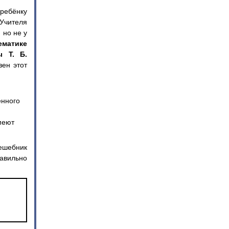
 ребёнку
 Учителя
 но не у
ематике
ы Т. Б.
зен этот
енного
меют
ешебник
равильно