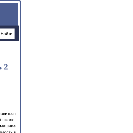
 2
авиться
й школе.
домашние
имость в