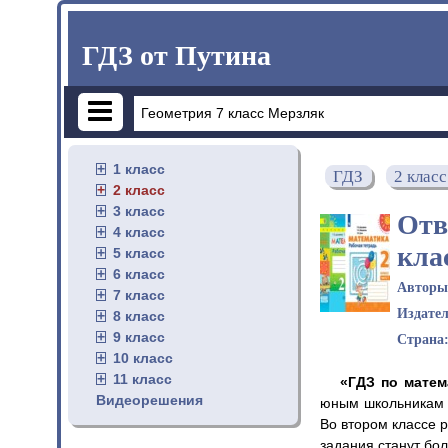
ГДЗ от Путина
1 класс
ГДЗ
2 класс
2 класс
3 класс
Отв
4 класс
кла
5 класс
6 класс
Автор
7 класс
Издате
8 класс
9 класс
Страна
10 класс
11 класс
«ГДЗ по матем
Видеорешения
юным школьникам с
Во втором классе р
задания станут бо