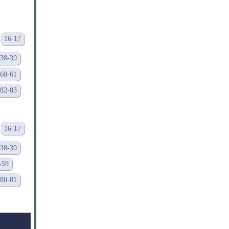
16-17
38-39
60-61
82-83
16-17
38-39
-59
80-81