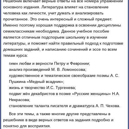
Решебник включает верные ответы на все номера упражнений
основного издания. Литература влияет на становление
человека как личности, учит думать и анализировать
прочитанное. Это очень интересный и сложный предмет.
Именно поэтому хорошая поддержка в освоении дисциплины
семиклассникам необходима. Данное учебное пособие
является отличным подспорьем школьнику в изучении
литературы, и поможет найти правильный подход к подготовке
домашних заданий, и написанию сочинений и эссе по всем
темам курса:
гимн любви и верности Петру и Февронии;
анализ произведений М. В. Ломоносова;
художественное и тематическое своеобразие поэмы А. С.
Пушкина «Медный всадник»;
жизнь и творчество И.С. Тургенева;
подвиг жён декабристов в поэме «Русские женщины» Н.А.
Некрасова;
становление таланта писателя и драматурга А. П. Чехова.
Все эти темы, а также многие другие представлены в
решебнике в виде верных ответов на задания подробно и
понятно для восприятия.