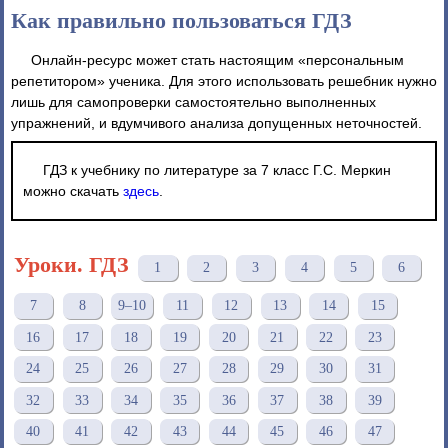
Как правильно пользоваться ГДЗ
Онлайн-ресурс может стать настоящим «персональным
репетитором» ученика. Для этого использовать решебник нужно
лишь для самопроверки самостоятельно выполненных
упражнений, и вдумчивого анализа допущенных неточностей.
ГДЗ к учебнику по литературе за 7 класс Г.С. Меркин
можно скачать
здесь
.
Уроки. ГДЗ
1
2
3
4
5
6
7
8
9–10
11
12
13
14
15
16
17
18
19
20
21
22
23
24
25
26
27
28
29
30
31
32
33
34
35
36
37
38
39
40
41
42
43
44
45
46
47