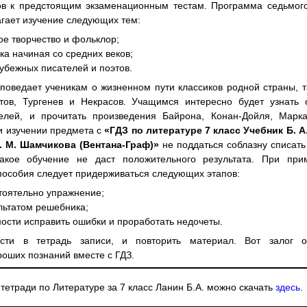
ков к предстоящим экзаменационным тестам. Программа седьмого
гает изучение следующих тем:
ое творчество и фольклор;
ика начиная со средних веков;
рубежных писателей и поэтов.
поведает ученикам о жизненном пути классиков родной страны, т
ов, Тургенев и Некрасов. Учащимся интересно будет узнать 
елей, и прочитать произведения Байрона, Конан-Дойля, Марка
и изучении предмета с
«ГДЗ по литературе 7 класс Учебник Б. А
В. М. Шамчикова (Вентана-Граф)»
не поддаться соблазну списать
акое обучение не даст положительного результата. При при
пособия следует придерживаться следующих этапов:
стоятельно упражнение;
ультатом решебника;
мости исправить ошибки и проработать недочеты.
ести в тетрадь записи, и повторить материал. Вот залог о
роших познаний вместе с ГДЗ.
 тетради по Литературе за 7 класс Ланин Б.А. можно скачать
здесь
.