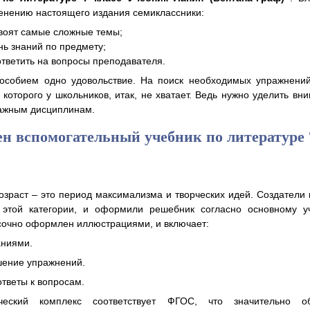
енению настоящего издания семиклассники:
своят самые сложные темы;
нь знаний по предмету;
 ответить на вопросы преподавателя.
особием одно удовольствие. На поиск необходимых упражнений
которого у школьников, итак, не хватает. Ведь нужно уделить вн
важным дисциплинам.
н вспомогательный учебник по литературе 
озраст – это период максимализма и творческих идей. Создатели
 этой категории, и оформили решебник согласно основному у
сочно оформлен иллюстрациями, и включает:
аниями.
ение упражнений.
тветы к вопросам.
ический комплекс соответствует ФГОС, что значительно об