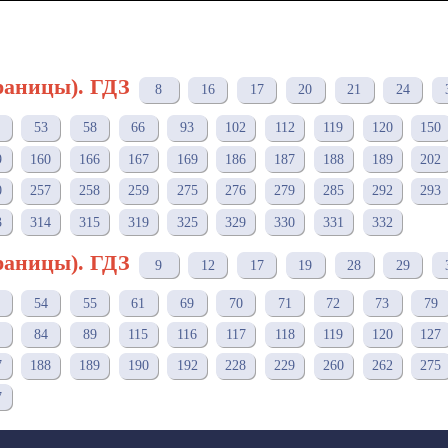
раницы). ГДЗ
8
16
17
20
21
24
53
58
66
93
102
112
119
120
150
9
160
166
167
169
186
187
188
189
202
0
257
258
259
275
276
279
285
292
293
3
314
315
319
325
329
330
331
332
раницы). ГДЗ
9
12
17
19
28
29
54
55
61
69
70
71
72
73
79
84
89
115
116
117
118
119
120
127
7
188
189
190
192
228
229
260
262
275
7