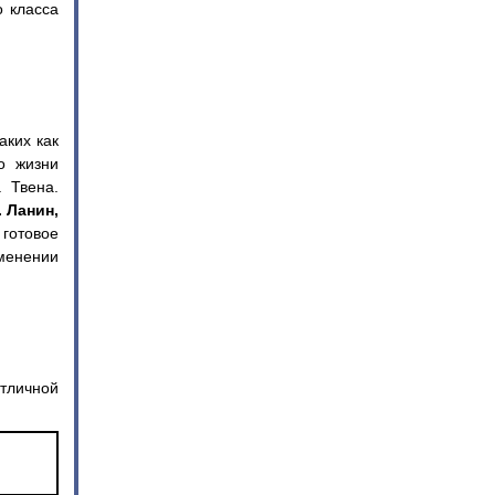
 класса
аких как
о жизни
 Твена.
. Ланин,
 готовое
менении
тличной