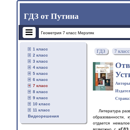
ГДЗ от Путина
1 класс
ГДЗ
7 класс
2 класс
3 класс
Отв
4 класс
Уст
5 класс
6 класс
Автор
7 класс
Издате
8 класс
9 класс
Страна
10 класс
11 класс
Литература раз
Видеорешения
образованности, 
отдается немало
возможно с
«ГДЗ