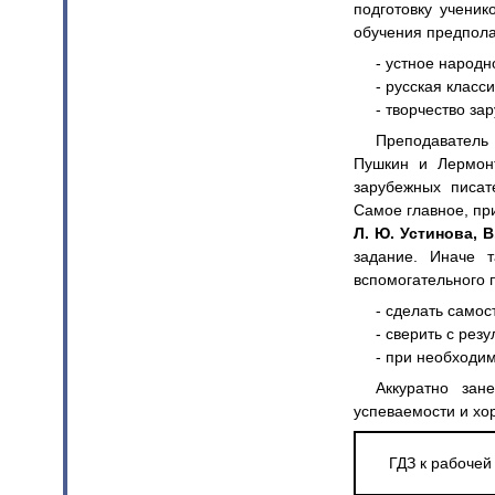
подготовку учени
обучения предпола
- устное народн
- русская класс
- творчество за
Преподаватель 
Пушкин и Лермонт
зарубежных писат
Самое главное, пр
Л. Ю. Устинова, 
задание. Иначе т
вспомогательного 
- сделать само
- сверить с рез
- при необходи
Аккуратно зан
успеваемости и хо
ГДЗ к рабочей