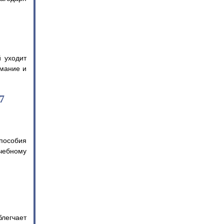
 уходит
имание и
7
 пособия
чебному
легчает