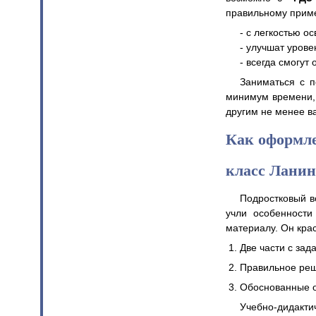
правильному прим
- с легкостью о
- улучшат урове
- всегда смогут
Заниматься с п
минимум времени, 
другим не менее 
Как оформле
класс Ланин
Подростковый в
учли особенности
материалу. Он кра
Две части с зад
Правильное реш
Обоснованные о
Учебно-дидакт