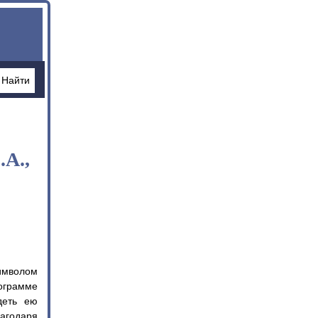
.А.,
символом
ограмме
деть ею
лагодаря