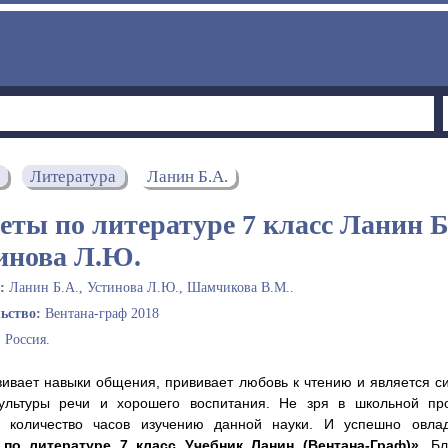
Литература
Ланин Б.А.
еты по литературе 7 класс Ланин Б
инова Л.Ю.
ы:
Ланин Б.А., Устинова Л.Ю., Шамчикова В.М..
льство:
Вентана-граф 2018
:
Россия.
вивает навыки общения, прививает любовь к чтению и является 
культуры речи и хорошего воспитания. Не зря в школьной пр
е количество часов изучению данной науки. И успешно овла
 по литературе 7 класс Учебник Ланин (Вентана-Граф)»
. Б