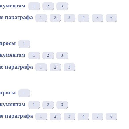
окументам
1
2
3
е параграфа
1
2
3
4
5
6
просы
1
окументам
1
2
3
е параграфа
1
2
3
просы
1
окументам
1
2
3
е параграфа
1
2
3
4
5
6