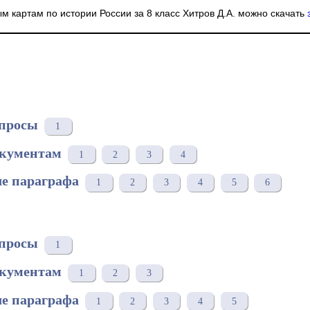
ым картам по истории России за 8 класс Хитров Д.А. можно скачать
просы
1
окументам
1
2
3
4
е параграфа
1
2
3
4
5
6
просы
1
окументам
1
2
3
е параграфа
1
2
3
4
5