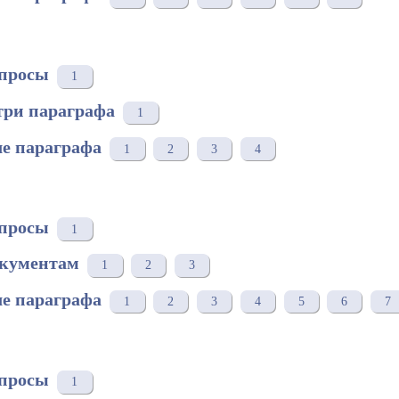
просы
1
три параграфа
1
е параграфа
1
2
3
4
просы
1
окументам
1
2
3
е параграфа
1
2
3
4
5
6
7
просы
1