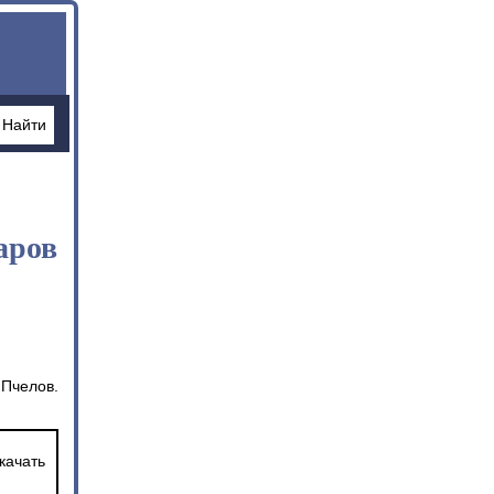
аров
Пчелов.
качать