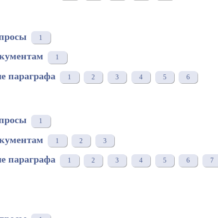
просы
1
окументам
1
е параграфа
1
2
3
4
5
6
просы
1
окументам
1
2
3
е параграфа
1
2
3
4
5
6
7