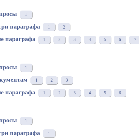
просы
1
три параграфа
1
2
е параграфа
1
2
3
4
5
6
7
просы
1
окументам
1
2
3
е параграфа
1
2
3
4
5
6
просы
1
три параграфа
1