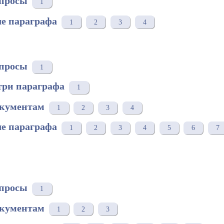
просы
1
е параграфа
1
2
3
4
просы
1
три параграфа
1
окументам
1
2
3
4
е параграфа
1
2
3
4
5
6
7
просы
1
окументам
1
2
3