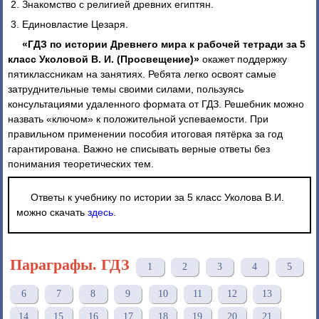
Знакомство с религией древних египтян.
Единовластие Цезаря.
«ГДЗ по истории Древнего мира к рабочей тетради за 5
класс Уколовой В. И. (Просвещение)»
окажет поддержку
пятиклассникам на занятиях. Ребята легко освоят самые
затруднительные темы своими силами, пользуясь
консультациями удаленного формата от ГДЗ. Решебник можно
назвать «ключом» к положительной успеваемости. При
правильном применении пособия итоговая пятёрка за год
гарантирована. Важно не списывать верные ответы без
понимания теоретических тем.
Ответы к учебнику по истории за 5 класс Уколова В.И.
можно скачать
здесь
.
Параграфы. ГДЗ
1
2
3
4
5
6
7
8
9
10
11
12
13
14
15
16
17
18
19
20
21