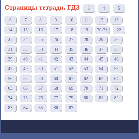
Страницы тетради. ГДЗ
3
4
5
6
7
8
9
10
11
12
13
14
15
16
17
18
19
20-21
22
23
24
25
26
27
28
29
30
31
32
33
34
35
36
37
38
39
40
41
42
43
44
45
46
47
49
50
51
52
53
54
55
56
57
58
60
61
62
63
64
65
66
67
68
69
70
71
72
74
75
76
77
79
80
81
82
83
84
85
86
87