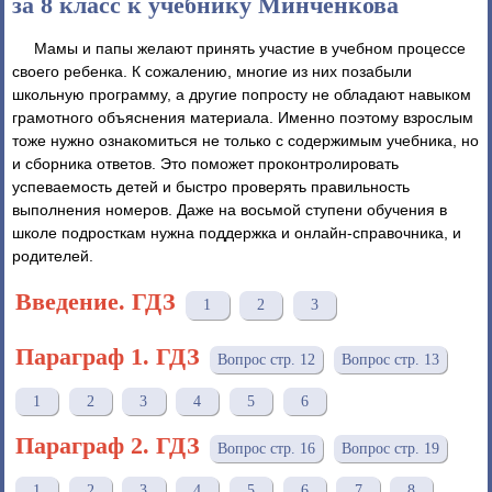
за 8 класс к учебнику Минченкова
Мамы и папы желают принять участие в учебном процессе
своего ребенка. К сожалению, многие из них позабыли
школьную программу, а другие попросту не обладают навыком
грамотного объяснения материала. Именно поэтому взрослым
тоже нужно ознакомиться не только с содержимым учебника, но
и сборника ответов. Это поможет проконтролировать
успеваемость детей и быстро проверять правильность
выполнения номеров. Даже на восьмой ступени обучения в
школе подросткам нужна поддержка и онлайн-справочника, и
родителей.
Введение. ГДЗ
1
2
3
Параграф 1. ГДЗ
Вопрос стр. 12
Вопрос стр. 13
1
2
3
4
5
6
Параграф 2. ГДЗ
Вопрос стр. 16
Вопрос стр. 19
1
2
3
4
5
6
7
8