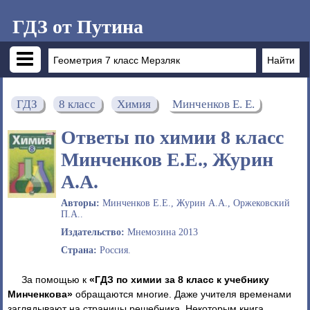
ГДЗ от Путина
ГДЗ
8 класс
Химия
Минченков Е. Е.
Ответы по химии 8 класс
Минченков Е.Е., Журин
А.А.
Авторы:
Минченков Е.Е., Журин А.А., Оржековский
П.А..
Издательство:
Мнемозина 2013
Страна:
Россия.
За помощью к
«ГДЗ по химии за 8 класс к учебнику
Минченкова»
обращаются многие. Даже учителя временами
заглядывают на страницы решебника. Некоторым книга