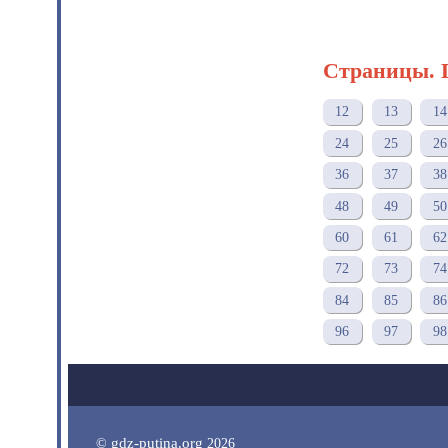
Страницы. 
12
13
14
24
25
26
36
37
38
48
49
50
60
61
62
72
73
74
84
85
86
96
97
98
gdz-putina.org
©
2026