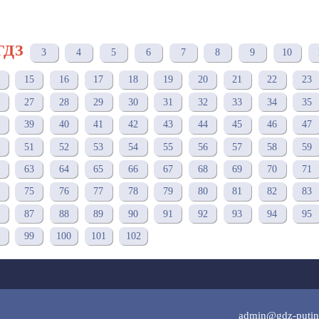
ГДЗ
3
4
5
6
7
8
9
10
15
16
17
18
19
20
21
22
23
27
28
29
30
31
32
33
34
35
39
40
41
42
43
44
45
46
47
51
52
53
54
55
56
57
58
59
63
64
65
66
67
68
69
70
71
75
76
77
78
79
80
81
82
83
87
88
89
90
91
92
93
94
95
99
100
101
102
admin@gdz-putin