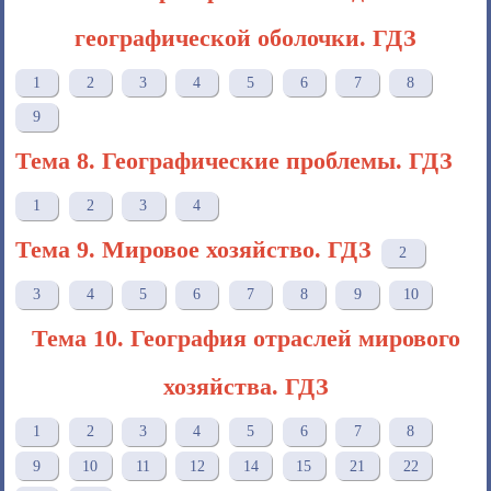
географической оболочки. ГДЗ
1
2
3
4
5
6
7
8
9
Тема 8. Географические проблемы. ГДЗ
1
2
3
4
Тема 9. Мировое хозяйство. ГДЗ
2
3
4
5
6
7
8
9
10
Тема 10. География отраслей мирового
хозяйства. ГДЗ
1
2
3
4
5
6
7
8
9
10
11
12
14
15
21
22