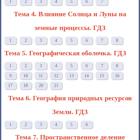
1
2
3
4
5
6
7
Тема 4. Влияние Солнца и Луны на
земные процессы. ГДЗ
1
2
3
4
5
6
7
8
Тема 5. Географическая оболочка. ГДЗ
1
2
3
4
5
6
7
8
9
10
11
12
13
14
15
16
17
18
20
21
Тема 6. География природных ресурсов
Земли. ГДЗ
1
2
3
4
5
6
Тема 7. Пространственное деление