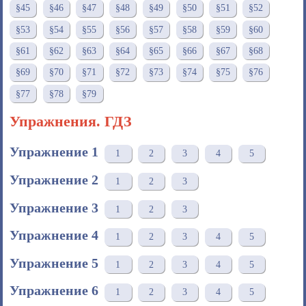
§45
§46
§47
§48
§49
§50
§51
§52
§53
§54
§55
§56
§57
§58
§59
§60
§61
§62
§63
§64
§65
§66
§67
§68
§69
§70
§71
§72
§73
§74
§75
§76
§77
§78
§79
Упражнения. ГДЗ
Упражнение 1
1
2
3
4
5
Упражнение 2
1
2
3
Упражнение 3
1
2
3
Упражнение 4
1
2
3
4
5
Упражнение 5
1
2
3
4
5
Упражнение 6
1
2
3
4
5