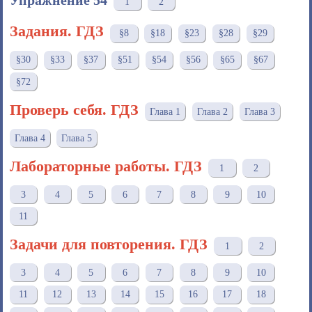
Упражнение 54
1
2
Задания. ГДЗ
§8
§18
§23
§28
§29
§30
§33
§37
§51
§54
§56
§65
§67
§72
Проверь себя. ГДЗ
Глава 1
Глава 2
Глава 3
Глава 4
Глава 5
Лабораторные работы. ГДЗ
1
2
3
4
5
6
7
8
9
10
11
Задачи для повторения. ГДЗ
1
2
3
4
5
6
7
8
9
10
11
12
13
14
15
16
17
18