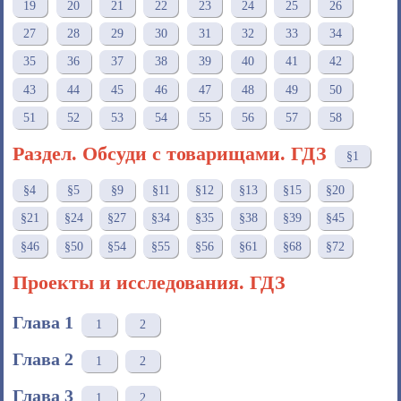
19
20
21
22
23
24
25
26
27
28
29
30
31
32
33
34
35
36
37
38
39
40
41
42
43
44
45
46
47
48
49
50
51
52
53
54
55
56
57
58
Раздел. Обсуди с товарищами. ГДЗ
§1
§4
§5
§9
§11
§12
§13
§15
§20
§21
§24
§27
§34
§35
§38
§39
§45
§46
§50
§54
§55
§56
§61
§68
§72
Проекты и исследования. ГДЗ
Глава 1
1
2
Глава 2
1
2
Глава 3
1
2