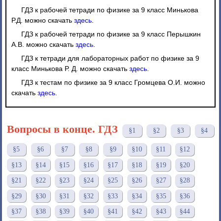
ГДЗ к рабочей тетради по физике за 9 класс Минькова
Р.Д. можно скачать
здесь
.
ГДЗ к рабочей тетради по физике за 9 класс Перышкин
А.В. можно скачать
здесь
.
ГДЗ к тетради для лабораторных работ по физике за 9
класс Минькова Р. Д. можно скачать
здесь
.
ГДЗ к тестам по физике за 9 класс Громцева О.И. можно
скачать
здесь
.
Вопросы в конце. ГДЗ
§1
§2
§3
§4
§5
§6
§7
§8
§9
§10
§11
§12
§13
§14
§15
§16
§17
§18
§19
§20
§21
§22
§23
§24
§25
§26
§27
§28
§29
§30
§31
§32
§33
§34
§35
§36
§37
§38
§39
§40
§41
§42
§43
§44