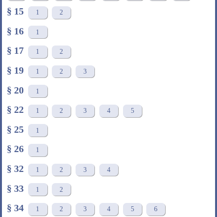
§ 15
1
2
§ 16
1
§ 17
1
2
§ 19
1
2
3
§ 20
1
§ 22
1
2
3
4
5
§ 25
1
§ 26
1
§ 32
1
2
3
4
§ 33
1
2
§ 34
1
2
3
4
5
6