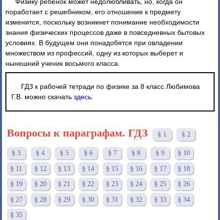
Физику ребенок может недолюбливать, но, когда он
поработает с решебником, его отношение к предмету
изменится, поскольку возникнет понимание необходимости
знания физических процессов даже в повседневных бытовых
условиях. В будущем они понадобятся при овладении
множеством из профессий, одну из которых выберет и
нынешний ученик восьмого класса.
ГДЗ к рабочей тетради по физике за 8 класс Любимова
Г.В. можно скачать
здесь
.
Вопросы к параграфам. ГДЗ
§ 1
§ 2
§ 3
§ 4
§ 5
§ 6
§ 7
§ 8
§ 9
§ 10
§ 11
§ 12
§ 13
§ 14
§ 15
§ 16
§ 17
§ 18
§ 19
§ 20
§ 21
§ 22
§ 23
§ 24
§ 25
§ 26
§ 27
§ 28
§ 29
§ 30
§ 31
§ 32
§ 33
§ 34
§ 35