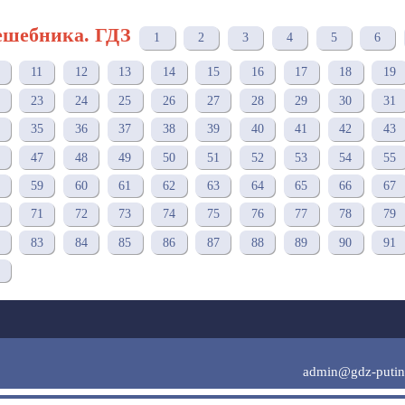
ешебника. ГДЗ
1
2
3
4
5
6
11
12
13
14
15
16
17
18
19
23
24
25
26
27
28
29
30
31
35
36
37
38
39
40
41
42
43
47
48
49
50
51
52
53
54
55
59
60
61
62
63
64
65
66
67
71
72
73
74
75
76
77
78
79
83
84
85
86
87
88
89
90
91
admin@gdz-putin