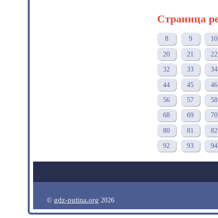
Страница р
8
9
10
20
21
22
32
33
34
44
45
46
56
57
58
68
69
70
80
81
82
92
93
94
gdz-putina.org
©
2026