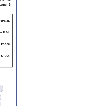
ванс В..
качать
а К.М.
 класс
 класс