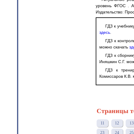
уровень ФГОС . Ав
Издательство: Про
ГДЗ к учебник
здесь
.
ГДЗ к контрол
можно скачать
зд
ГДЗ к сборник
Иняшкин С.Г. мо
ГДЗ к трени
Комиссаров К.В.
Страницы т
11
12
13
23
24
25