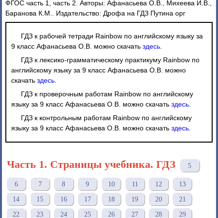
ФГОС часть 1, часть 2. Авторы: Афанасьева О.В., Михеева И.В.,
Баранова К.М.. Издательство: Дрофа на ГДЗ Путина орг
ГДЗ к рабочей тетради Rainbow по английскому языку за
9 класс Афанасьева О.В. можно скачать
здесь
.
ГДЗ к лексико-грамматическому практикуму Rainbow по
английскому языку за 9 класс Афанасьева О.В. можно
скачать
здесь
.
ГДЗ к проверочным работам Rainbow по английскому
языку за 9 класс Афанасьева О.В. можно скачать
здесь
.
ГДЗ к контрольным работам Rainbow по английскому
языку за 9 класс Афанасьева О.В. можно скачать
здесь
.
Часть 1. Страницы учебника. ГДЗ
5
6
7
8
9
10
11
12
13
14
15
16
17
18
19
20
21
22
23
24
25
26
27
28
29